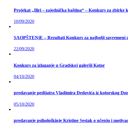
Projekat „Iliri – zajednička baština“ – Konkurs za zbirke 
10/09/2020
SAOPŠTENjE – Rezultati Konkurs za najbolji savremeni d
22/09/2020
Konkurs za izlaganje u Gradskoj galeriji Kotor
04/10/2020
predavanje pedijatra Vladimira Dedovića iz kotorskog Doma
05/10/2020
predavanje psihološkinje Kristine Sestak o učenju i motivac