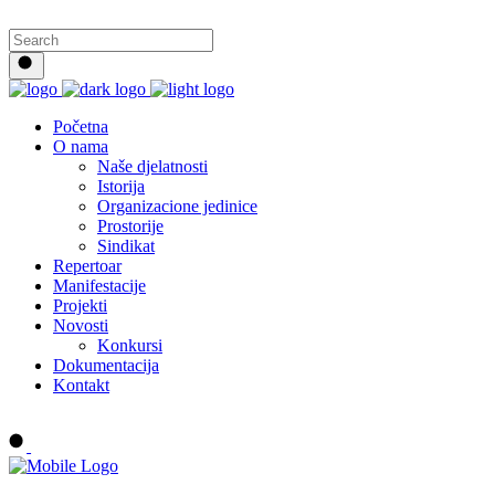
Početna
O nama
Naše djelatnosti
Istorija
Organizacione jedinice
Prostorije
Sindikat
Repertoar
Manifestacije
Projekti
Novosti
Konkursi
Dokumentacija
Kontakt
Buy tickets