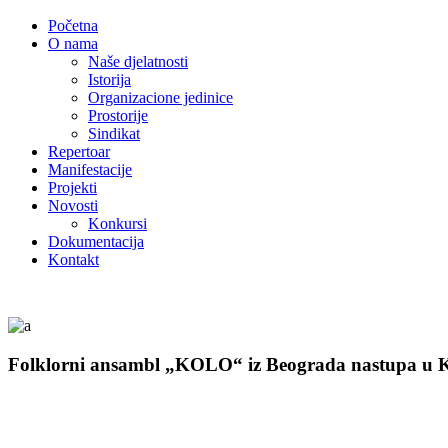
Početna
O nama
Naše djelatnosti
Istorija
Organizacione jedinice
Prostorije
Sindikat
Repertoar
Manifestacije
Projekti
Novosti
Konkursi
Dokumentacija
Kontakt
Folklorni ansambl „KOLO“ iz Beograda nastupa u 