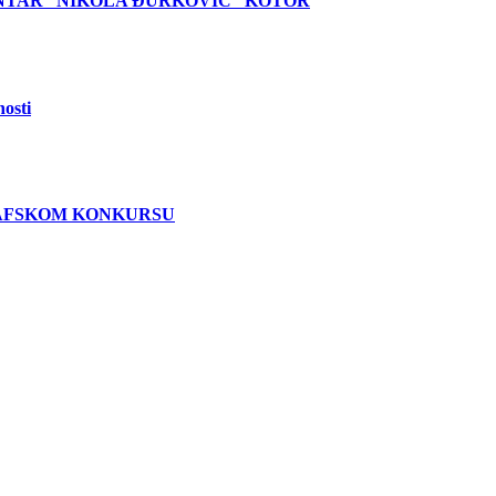
NTAR “NIKOLA ĐURKOVIĆ” KOTOR
nosti
RAFSKOM KONKURSU