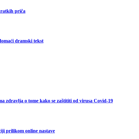
kratkih priča
omaći dramski tekst
 zdravlja o tome kako se zaštititi od virusa Covid-19
iji prilikom online nastave