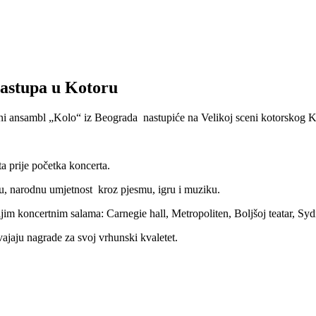
astupa u Kotoru
 ansambl „Kolo“ iz Beograda nastupiće na Velikoj sceni kotorskog Ku
ta prije početka koncerta.
, narodnu umjetnost kroz pjesmu, igru i muziku.
nijim koncertnim salama: Carnegie hall, Metropoliten, Boljšoj teatar, 
vajaju nagrade za svoj vrhunski kvaletet.