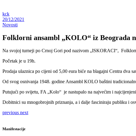
kck
20/12/2021
Novosti
Folklorni ansambl „KOLO“ iz Beograda n
Na svojoj turneji po Crnoj Gori pod nazivom „ISKORACI“, Folklorni
Početak je u 19h.
Prodaja ulaznica po cijeni od 5,00 eura biće na blagajni Centra dva sa
Od svog osnivanja 1948. godine Ansambl KOLO baštini tradicionalnu
Putujući po svijetu, FA „Kolo“ je nastupalo na najvećim i najcijenje
Dobitnici su mnogobrojnih priznanja, a i dalje fasciniraju publiku i os
previous
next
Manifestacije