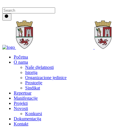
Početna
O nama
Naše djelatnosti
Istorija
Organizacione jedinice
Prostorije
Sindikat
Repertoar
Manifestacije
Projekti
Novosti
Konkursi
Dokumentacija
Kontakt