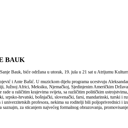
E BAUK
 Sanje Bauk, biće održana u utorak, 19. jula u 21 sat u Atrijumu Kultu
vojević i Ante Bašić. U muzickom dijelu programa ucestvuju Aleksandar 
diji, Južnoj Africi, Meksiku, Njemačkoj, Sjedinjenim Američkim Državama
 rade u raličitim krajevima svijeta, sa različitim političkim ustrojstvi
čki, srpsko-hrvatski, bošnjački, slovenački, farsi, mandarinski, turski i
i univerzitetskih profesora, nekima su roditelji bili poljoprivrednici i i
a za saznajm, za sticanjem najvećeg formalnog obrazovanja, promovisan