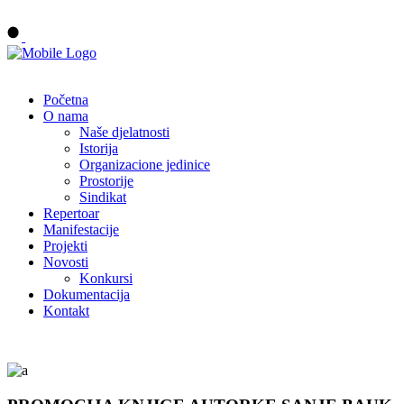
Buy tickets
Početna
O nama
Naše djelatnosti
Istorija
Organizacione jedinice
Prostorije
Sindikat
Repertoar
Manifestacije
Projekti
Novosti
Konkursi
Dokumentacija
Kontakt