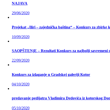
NAJAVA
29/06/2020
Projekat „Iliri – zajednička baština“ – Konkurs za zbirke 
10/09/2020
SAOPŠTENjE – Rezultati Konkurs za najbolji savremeni d
22/09/2020
Konkurs za izlaganje u Gradskoj galeriji Kotor
04/10/2020
predavanje pedijatra Vladimira Dedovića iz kotorskog Doma
05/10/2020