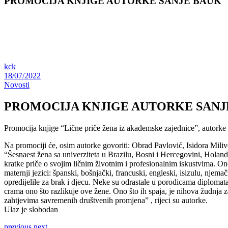
PROMOCIJA KNJIGE AUTORKE SANJE BAUK
kck
18/07/2022
Novosti
PROMOCIJA KNJIGE AUTORKE SANJ
Promocija knjige “Lične priče žena iz akademske zajednice”, autorke
Na promociji će, osim autorke govoriti: Obrad Pavlović, Isidora Mili
“Šesnaest žena sa univerziteta u Brazilu, Bosni i Hercegovini, Holan
kratke priče o svojim ličnim životnim i profesionalnim iskustvima. One
maternji jezici: španski, bošnjački, francuski, engleski, isizulu, njema
opredijelile za brak i djecu. Neke su odrastale u porodicama diplomata 
crama ono što razlikuje ove žene. Ono što ih spaja, je nihova žudnj
zahtjevima savremenih društvenih promjena” , rijeci su autorke.
Ulaz je slobodan
previous
next