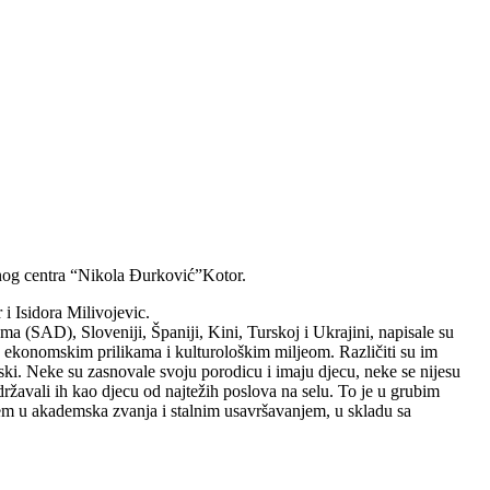
rnog centra “Nikola Đurković”Kotor.
i Isidora Milivojevic.
 (SAD), Sloveniji, Španiji, Kini, Turskoj i Ukrajini, napisale su
ma, ekonomskim prilikama i kulturološkim miljeom. Različiti su im
 ruski. Neke su zasnovale svoju porodicu i imaju djecu, neke se nijesu
zdržavali ih kao djecu od najtežih poslova na selu. To je u grubim
jem u akademska zvanja i stalnim usavršavanjem, u skladu sa