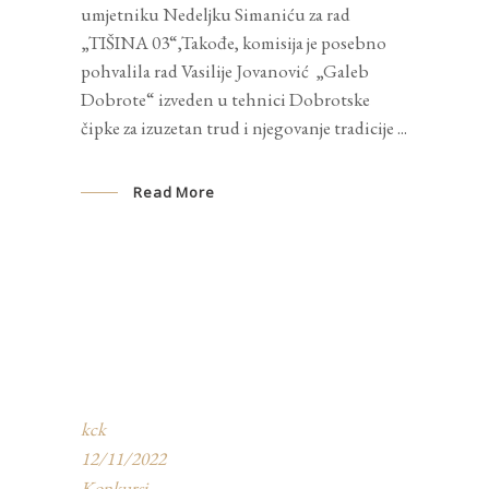
umjetniku Nedeljku Simaniću za rad
„TIŠINA 03“,Takođe, komisija je posebno
pohvalila rad Vasilije Jovanović „Galeb
Dobrote“ izveden u tehnici Dobrotske
čipke za izuzetan trud i njegovanje tradicije
Read More
kck
12/11/2022
Konkursi