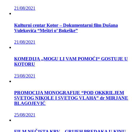
21/08/2021
Kulturni centar Kotor – Dokumentarni film Dušana
Vulekovića “Meštri o’ Bokeške”
21/08/2021
KOMEDIJA „MOGU LI VAM POMOĆI“ GOSTUJE U
KOTORU
23/08/2021
PROMOCIJA MONOGRAFIJE “POD OKKRILJEM
SVETOG NIKOLE I SVETOG VLAHA” dr MIRJANE
BLAGOJEVIĆ
25/08/2021
FILM NEČISTA KRV – GRIJEH PREDAKA U KINU