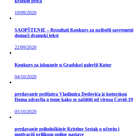
kratkih priča
10/09/2020
SAOPŠTENjE – Rezultati Konkurs za najbolji savremeni
domaći dramski tekst
22/09/2020
Konkurs za izlaganje u Gradskoj galeriji Kotor
04/10/2020
predavanje pedijatra Vladimira Dedovića iz kotorskog
Doma zdravlja o tome kako se zaštititi od virusa Covid-19
05/10/2020
predavanje psihološkinje Kristine Sestak o učenju i
motivaciji prilikom online nastave