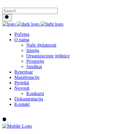
Početna
O nama
Naše djelatnosti
Istorija
Organizacione jedinice
Prostorije
Sindikat
Repertoar
Manifestacije
Projekti
Novosti
Konkursi
Dokumentacija
Kontakt
Buy tickets