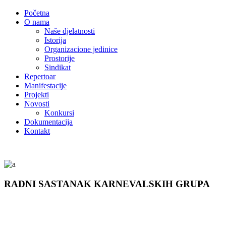
Početna
O nama
Naše djelatnosti
Istorija
Organizacione jedinice
Prostorije
Sindikat
Repertoar
Manifestacije
Projekti
Novosti
Konkursi
Dokumentacija
Kontakt
RADNI SASTANAK KARNEVALSKIH GRUPA