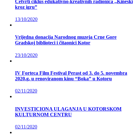
Četvrti ciklus edukativno-kreativnih radionica ,,Kineski
kroz igru”
13/10/2020
Vrijedna donacija Narodnog muzeja Crne Gore
Gradskoj biblioteci i čitaonici Kotor
23/10/2020
IV Forteca Film Festival Perast od 3. do 5. novembra
2020.g. u renoviranom kinu “Boka” u Kotoru
02/11/2020
INVESTICIONA ULAGANJA U KOTORSKOM
KULTURNOM CENTRU
02/11/2020