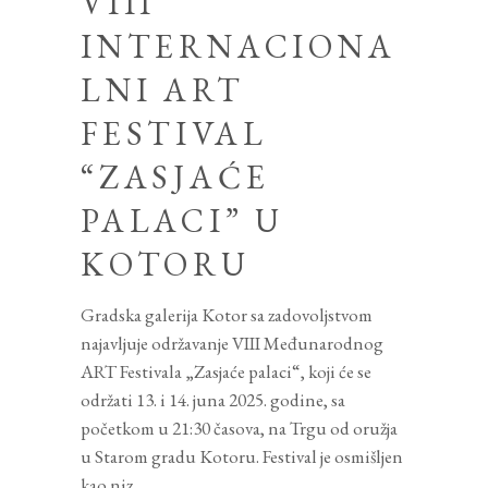
VIII
INTERNACIONA
LNI ART
FESTIVAL
“ZASJAĆE
PALACI” U
KOTORU
Gradska galerija Kotor sa zadovoljstvom
najavljuje održavanje VIII Međunarodnog
ART Festivala „Zasjaće palaci“, koji će se
održati 13. i 14. juna 2025. godine, sa
početkom u 21:30 časova, na Trgu od oružja
u Starom gradu Kotoru. Festival je osmišljen
kao niz