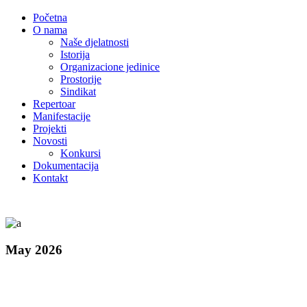
Početna
O nama
Naše djelatnosti
Istorija
Organizacione jedinice
Prostorije
Sindikat
Repertoar
Manifestacije
Projekti
Novosti
Konkursi
Dokumentacija
Kontakt
May 2026