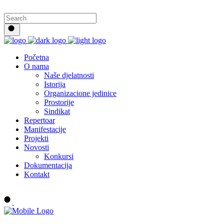
Početna
O nama
Naše djelatnosti
Istorija
Organizacione jedinice
Prostorije
Sindikat
Repertoar
Manifestacije
Projekti
Novosti
Konkursi
Dokumentacija
Kontakt
Buy tickets