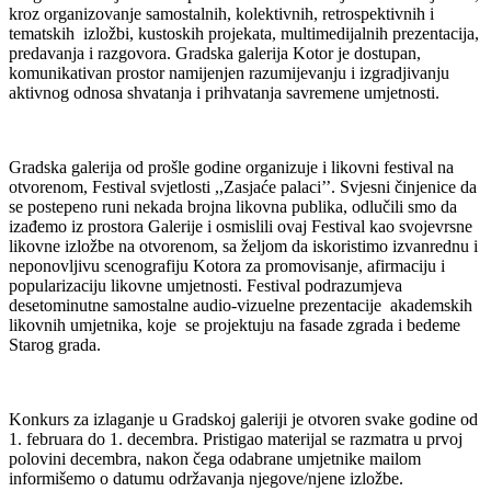
kroz organizovanje samostalnih, kolektivnih, retrospektivnih i
tematskih izložbi, kustoskih projekata, multimedijalnih prezentacija,
predavanja i razgovora. Gradska galerija Kotor je dostupan,
komunikativan prostor namijenjen razumijevanju i izgradjivanju
aktivnog odnosa shvatanja i prihvatanja savremene umjetnosti.
Gradska galerija od prošle godine organizuje i likovni festival na
otvorenom, Festival svjetlosti ,,Zasjaće palaci’’. Svjesni činjenice da
se postepeno runi nekada brojna likovna publika, odlučili smo da
izađemo iz prostora Galerije i osmislili ovaj Festival kao svojevrsne
likovne izložbe na otvorenom, sa željom da iskoristimo izvanrednu i
neponovljivu scenografiju Kotora za promovisanje, afirmaciju i
popularizaciju likovne umjetnosti. Festival podrazumjeva
desetominutne samostalne audio-vizuelne prezentacije akademskih
likovnih umjetnika, koje se projektuju na fasade zgrada i bedeme
Starog grada.
Konkurs za izlaganje u Gradskoj galeriji je otvoren svake godine od
1. februara do 1. decembra. Pristigao materijal se razmatra u prvoj
polovini decembra, nakon čega odabrane umjetnike mailom
informišemo o datumu održavanja njegove/njene izložbe.