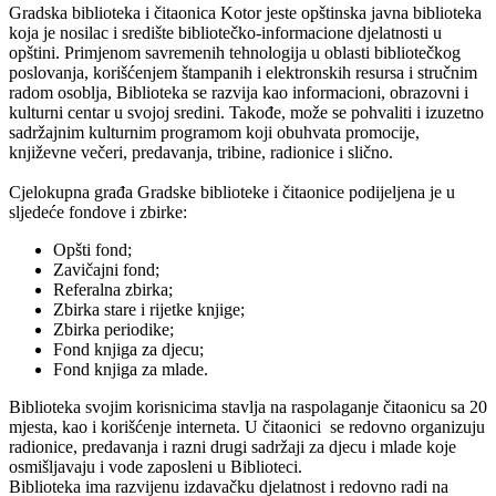
Gradska biblioteka i čitaonica Kotor jeste opštinska javna biblioteka
koja je nosilac i središte bibliotečko-informacione djelatnosti u
opštini. Primjenom savremenih tehnologija u oblasti bibliotečkog
poslovanja, korišćenjem štampanih i elektronskih resursa i stručnim
radom osoblja, Biblioteka se razvija kao informacioni, obrazovni i
kulturni centar u svojoj sredini. Takođe, može se pohvaliti i izuzetno
sadržajnim kulturnim programom koji obuhvata promocije,
književne večeri, predavanja, tribine, radionice i slično.
Cjelokupna građa Gradske biblioteke i čitaonice podijeljena je u
sljedeće fondove i zbirke:
Opšti fond;
Zavičajni fond;
Referalna zbirka;
Zbirka stare i rijetke knjige;
Zbirka periodike;
Fond knjiga za djecu;
Fond knjiga za mlade.
Biblioteka svojim korisnicima stavlja na raspolaganje čitaonicu sa 20
mjesta, kao i korišćenje interneta. U čitaonici se redovno organizuju
radionice, predavanja i razni drugi sadržaji za djecu i mlade koje
osmišljavaju i vode zaposleni u Biblioteci.
Biblioteka ima razvijenu izdavačku djelatnost i redovno radi na