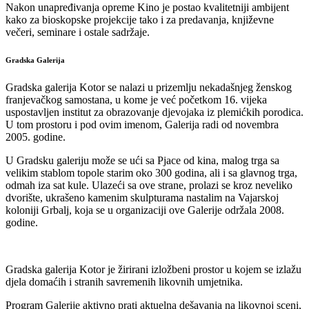
Nakon unapređivanja opreme Kino je postao kvalitetniji ambijent
kako za bioskopske projekcije tako i za predavanja, književne
večeri, seminare i ostale sadržaje.
Gradska Galerija
Gradska galerija Kotor se nalazi u prizemlju nekadašnjeg ženskog
franjevačkog samostana, u kome je već početkom 16. vijeka
uspostavljen institut za obrazovanje djevojaka iz plemićkih porodica.
U tom prostoru i pod ovim imenom, Galerija radi od novembra
2005. godine.
U Gradsku galeriju može se ući sa Pjace od kina, malog trga sa
velikim stablom topole starim oko 300 godina, ali i sa glavnog trga,
odmah iza sat kule. Ulazeći sa ove strane, prolazi se kroz neveliko
dvorište, ukrašeno kamenim skulpturama nastalim na Vajarskoj
koloniji Grbalj, koja se u organizaciji ove Galerije održala 2008.
godine.
Gradska galerija Kotor je žirirani izložbeni prostor u kojem se izlažu
djela domaćih i stranih savremenih likovnih umjetnika.
Program Galerije aktivno prati aktuelna dešavanja na likovnoj sceni,