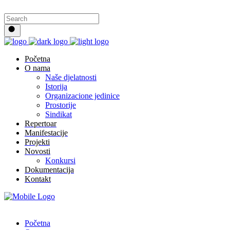
Početna
O nama
Naše djelatnosti
Istorija
Organizacione jedinice
Prostorije
Sindikat
Repertoar
Manifestacije
Projekti
Novosti
Konkursi
Dokumentacija
Kontakt
Početna