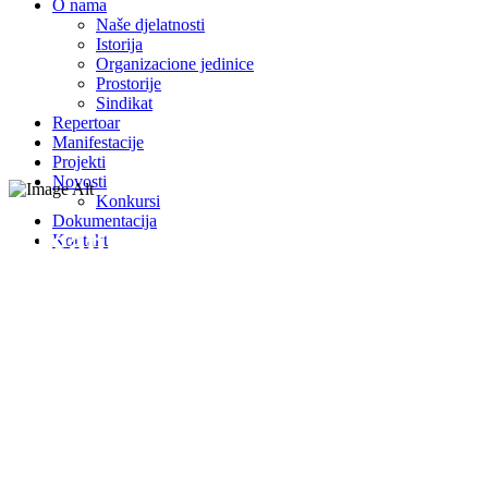
O nama
Naše djelatnosti
Istorija
Organizacione jedinice
Prostorije
Sindikat
Repertoar
Manifestacije
Projekti
Novosti
Konkursi
Dokumentacija
Organizacione jedinice
Kontakt