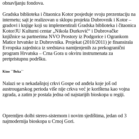
obnavljanju fondova.
Gradska biblioteka i čitaonica Kotor posjeduje svoju prezentaciju na
internetu; sajt je realizovan u sklopu projekta Dubrovnik i Kotor –
gradovi i knjige koji su implementirali Gradska biblioteka i čitaonica
Kotor/JU Kulturni centar „Nikola Đurković“ i Dubrovačke
knjižnice sa partnerima NVO Prostory iz Podgorice i Ogrankom
Matice hrvatske iz Dubrovnika. Projekat (2010/2011) je finansirala
Evropska zajednica iz sredstava namijenjenih za prekogranični
program Hrvatska – Crna Gora u okviru instrumenata za
pretpristupnu podršku.
Kino ``Boka``
Nalazi se u nekadašnjoj crkvi Gospe od anđela koje još od
austrougarskog perioda više nije crkva već je korištena kao vojna
zgrada, a zatim je postala jedna od najstarijih bioskopa u regiji.
Opremljen dolbi stereo-sistemom i novim sjedištima, jedan od 3
najmodernija bioskopa u Crnoj Gori.