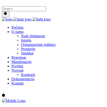
Početna
O nama
Naše djelatnosti
Istorija
Organizacione jedinice
Prostorije
Sindikat
Repertoar
Manifestacije
Projekti
Novosti
Konkursi
Dokumentacija
Kontakt
Buy tickets