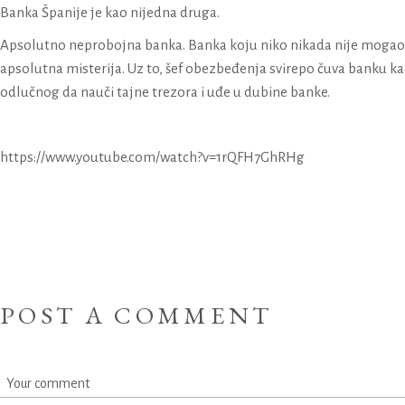
Banka Španije je kao nijedna druga.
Apsolutno neprobojna banka. Banka koju niko nikada nije mogao
apsolutna misterija. Uz to, šef obezbeđenja svirepo čuva banku ka
odlučnog da nauči tajne trezora i uđe u dubine banke.
https://www.youtube.com/watch?v=1rQFH7GhRHg
POST A COMMENT