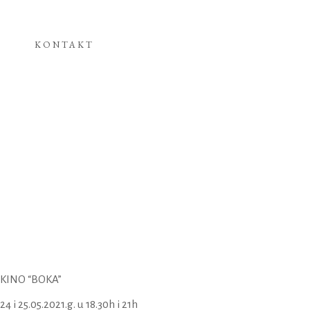
KONTAKT
KINO “BOKA”
24 i 25.05.2021.g. u 18.30h i 21h