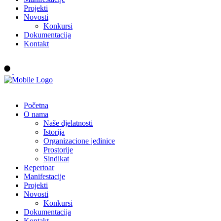
Projekti
Novosti
Konkursi
Dokumentacija
Kontakt
Buy tickets
Početna
O nama
Naše djelatnosti
Istorija
Organizacione jedinice
Prostorije
Sindikat
Repertoar
Manifestacije
Projekti
Novosti
Konkursi
Dokumentacija
Kontakt