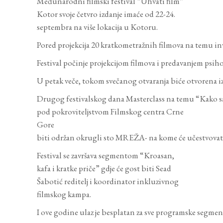
Međunarodni filmski festival “Uhvati film”
Kotor svoje četvro izdanje imaće od 22-24.
septembra na više lokacija u Kotoru.
Pored projekcija 20 kratkometražnih filmova na temu inv
Festival počinje projekcijom filmova i predavanjem psi
U petak veče, tokom svečanog otvaranja biće otvorena izl
Drugog festivalskog dana Masterclass na temu “Kako sam
pod pokroviteljstvom Filmskog centra Crne
Gore
biti održan okrugli sto MREŽA- na kome će učestvovati pr
Festival se završava segmentom “Kroasan,
kafa i kratke priče” gdje će gost biti Sead
Šabotić reditelj i koordinator inkluzivnog
filmskog kampa.
I ove godine ulaz je besplatan za sve programske segmen