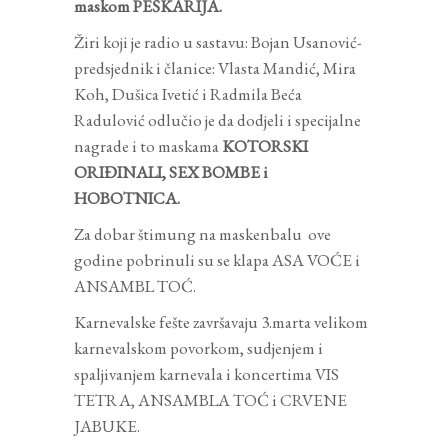
maskom PEŠKARIJA.
Žiri koji je radio u sastavu: Bojan Usanović-
predsjednik i članice: Vlasta Mandić, Mira
Koh, Dušica Ivetić i Radmila Beća
Radulović odlučio je da dodjeli i specijalne
nagrade i to maskama
KOTORSKI
ORIĐINALI, SEX BOMBE i
HOBOTNICA.
Za dobar štimung na maskenbalu ove
godine pobrinuli su se klapa ASA VOĆE i
ANSAMBL TOĆ.
Karnevalske fešte završavaju 3.marta velikom
karnevalskom povorkom, sudjenjem i
spaljivanjem karnevala i koncertima VIS
TETRA, ANSAMBLA TOĆ i CRVENE
JABUKE.