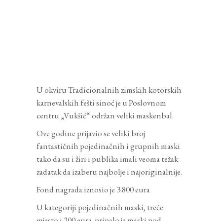
U okviru Tradicionalnih zimskih kotorskih
karnevalskih fešti sinoć je u Poslovnom
centru „Vukšić“ održan veliki maskenbal.
Ove godine prijavio se veliki broj
fantastičnih pojedinačnih i grupnih maski
tako da su i žiri i publika imali veoma težak
zadatak da izaberu najbolje i najoriginalnije.
Fond nagrada iznosio je 3.800 eura
U kategoriji pojedinačnih maski, treće
mjesto i 200 eura pripalo je maski pod