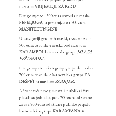
nazivom
VRIJEME JE ZA IGRU
.
Drugo mjesto i 300 eura osvojila je maska
PEPELJUGA
, a prvo mjesto i 500 eura –
MANITE FUNGINE
U kategoriji grupnih maski, treće mjesto i
500 eura osvojila je maska pod nazivom
KARAMBOL
karnevalske grupe
MLADI
FEŠTAĐUNI.
Drugo mjesto u kategoriji grupnih maski i
700 eura osvojila je karnevalska grupa
ZA
DEŠPET
sa maskom
ZODIJAK.
A što se tiče prvog mjesta, i publika i žiri
glasali su jednako, pa je 900 eura od strane
žirija i 800 eura od strane publike pripalo
karnevalskoj grupi
KARAMPANA sa