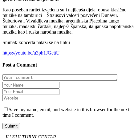
Kao poseban raritet izvedena su i najljepša djela opusa klasične
muzike na tamburici – Štrausovi valceri posvećeni Dunavu,
Šubertova i Vivaldijeva muzika, argentinska Pjacolina tango
muzika, mađarski čardaši, najlepša španska, italijanska napolitanska
muzika kao i ruska narodna muzika.
Snimak koncerta nalazi se na linku
https://youtu.be/u3ph1JGettU
Post a Comment
Save my name, email, and website in this browser for the next
time I comment.
Submit
JU KULTURNI CENTAR