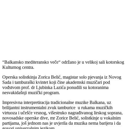
“Balkansko mediteransko veče“ održano je u velikoj sali kotorskog
Kulturnog centra.
Operska solistkinja Zorica Belić, magistar solo pjevanja iz Novog
Sada i tamburaški kvintet koji čine akademski muzičari pod
vođstvom prof. dr Ljubinka Lazića ponudili su kotoranima
nesvakidašnji muzički program.
Impresivna interpretiracija tradicionalne muzike Balkana, uz
brilijantni instrumentalni zvuk tamburice u rukama muzičkih
virtuoza i učešće vrsnog, višestruko nagrađivanog lirskog soprana,
novosadske operske dive, mr Zorice Belić, solistkinje u vokalnim
partijama, još jednom nas je uvjerila da muzika nema barijera i da
govori univerzalnim jezikom.