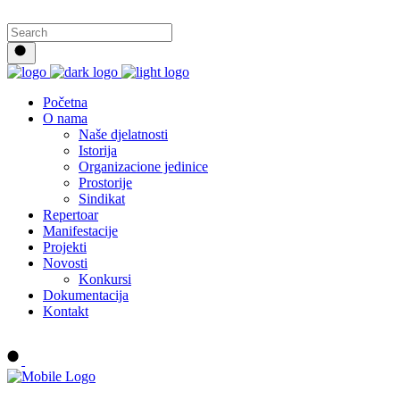
Početna
O nama
Naše djelatnosti
Istorija
Organizacione jedinice
Prostorije
Sindikat
Repertoar
Manifestacije
Projekti
Novosti
Konkursi
Dokumentacija
Kontakt
Buy tickets