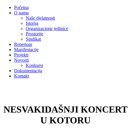
Početna
O nama
Naše djelatnosti
Istorija
Organizacione jedinice
Prostorije
Sindikat
Repertoar
Manifestacije
Projekti
Novosti
Konkursi
Dokumentacija
Kontakt
NESVAKIDAŠNJI KONCERT
U KOTORU