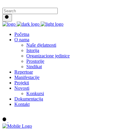
Početna
O nama
Naše djelatnosti
Istorija
Organizacione jedinice
Prostorije
Sindikat
Repertoar
Manifestacije
Projekti
Novosti
Konkursi
Dokumentacija
Kontakt
Buy tickets