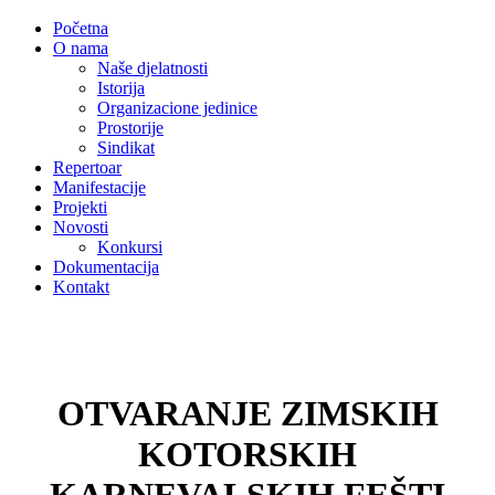
Početna
O nama
Naše djelatnosti
Istorija
Organizacione jedinice
Prostorije
Sindikat
Repertoar
Manifestacije
Projekti
Novosti
Konkursi
Dokumentacija
Kontakt
OTVARANJE ZIMSKIH
KOTORSKIH