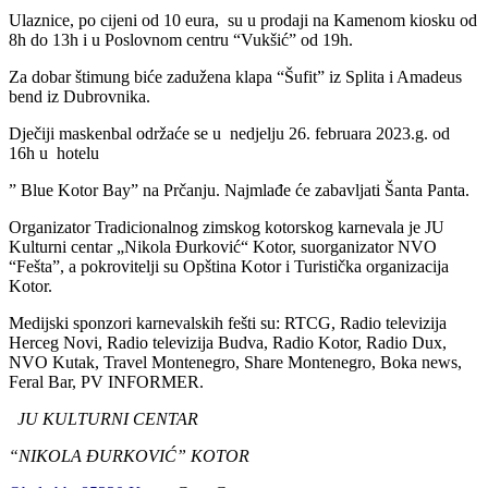
Ulaznice, po cijeni od 10 eura, su u prodaji na Kamenom kiosku od
8h do 13h i u Poslovnom centru “Vukšić” od 19h.
Za dobar štimung biće zadužena klapa “Šufit” iz Splita i Amadeus
bend iz Dubrovnika.
Dječiji maskenbal održaće se u nedjelju 26. februara 2023.g. od
16h u hotelu
” Blue Kotor Bay” na Prčanju. Najmlađe će zabavljati Šanta Panta.
Organizator Tradicionalnog zimskog kotorskog karnevala je JU
Kulturni centar „Nikola Đurković“ Kotor, suorganizator NVO
“Fešta”, a pokrovitelji su Opština Kotor i Turistička organizacija
Kotor.
Medijski sponzori karnevalskih fešti su: RTCG, Radio televizija
Herceg Novi, Radio televizija Budva, Radio Kotor, Radio Dux,
NVO Kutak, Travel Montenegro, Share Montenegro, Boka news,
Feral Bar, PV INFORMER.
JU KULTURNI CENTAR
“NIKOLA ĐURKOVIĆ” KOTOR