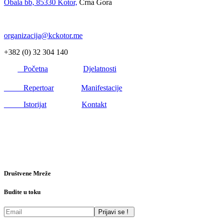
Obala bb, 85330 Kotor,
Crna Gora
organizacija@kckotor.me
+382 (0) 32 304 140
Početna
Djelatnosti
Repertoar
Manifestacije
Istorijat
Kontakt
Društvene Mreže
Budite u toku