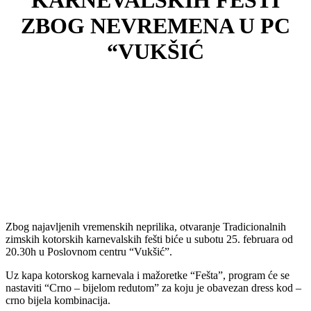
KARNEVALSKIH FEŠTI
ZBOG NEVREMENA U PC
“VUKŠIĆ
Zbog najavljenih vremenskih neprilika, otvaranje Tradicionalnih
zimskih kotorskih karnevalskih fešti biće u subotu 25. februara od
20.30h u Poslovnom centru “Vukšić”.
Uz kapa kotorskog karnevala i mažoretke “Fešta”, program će se
nastaviti “Crno – bijelom redutom” za koju je obavezan dress kod –
crno bijela kombinacija.