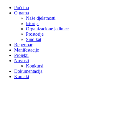
Početna
O nama
Naše djelatnosti
Istorija
Organizacione jedinice
Prostorije
Sindikat
Repertoar
Manifestacije
Projekti
Novosti
Konkursi
Dokumentacija
Kontakt