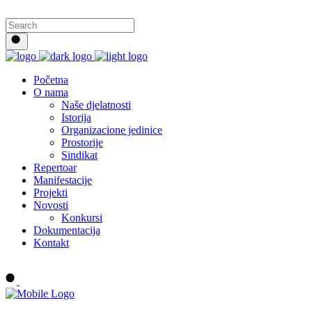
Početna
O nama
Naše djelatnosti
Istorija
Organizacione jedinice
Prostorije
Sindikat
Repertoar
Manifestacije
Projekti
Novosti
Konkursi
Dokumentacija
Kontakt
Buy tickets