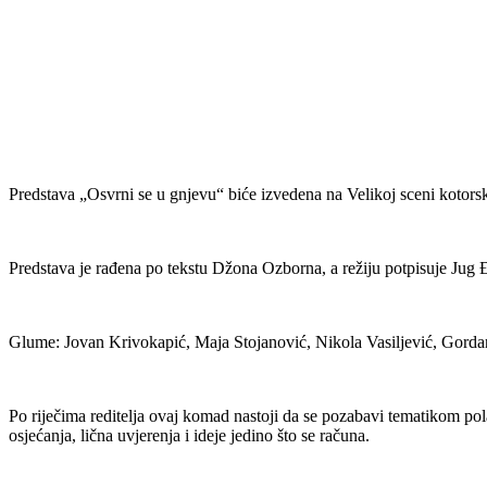
Predstava „Osvrni se u gnjevu“ biće izvedena na Velikoj sceni kotors
Predstava je rađena po tekstu Džona Ozborna, a režiju potpisuje Jug 
Glume: Jovan Krivokapić, Maja Stojanović, Nikola Vasiljević, Gord
Po riječima reditelja ovaj komad nastoji da se pozabavi tematikom pol
osjećanja, lična uvjerenja i ideje jedino što se računa.