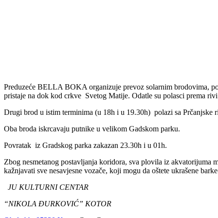
Preduzeće BELLA BOKA organizuje prevoz solarnim brodovima, po prom
pristaje na dok kod crkve Svetog Matije. Odatle su polasci prema riv
Drugi brod u istim terminima (u 18h i u 19.30h) polazi sa Prčanjske r
Oba broda iskrcavaju putnike u velikom Gadskom parku.
Povratak iz Gradskog parka zakazan 23.30h i u 01h.
Zbog nesmetanog postavljanja koridora, sva plovila iz akvatorijuma mo
kažnjavati sve nesavjesne vozače, koji mogu da oštete ukrašene bark
JU KULTURNI CENTAR
“NIKOLA ĐURKOVIĆ” KOTOR