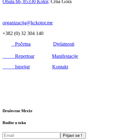
Obala bb, 85330 Kotor,
Crna Gora
organizacija@kckotor.me
+382 (0) 32 304 140
Početna
Djelatnosti
Repertoar
Manifestacije
Istorijat
Kontakt
Društvene Mreže
Budite u toku