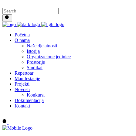
Početna
O nama
Naše djelatnosti
Istorija
Organizacione jedinice
Prostorije
Sindikat
Repertoar
Manifestacije
Projekti
Novosti
Konkursi
Dokumentacija
Kontakt
Buy tickets