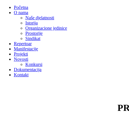
Početna
O nama
Naše djelatnosti
Istorija
Organizacione jedinice
Prostorije
Sindikat
Repertoar
Manifestacije
Projekti
Novosti
Konkursi
Dokumentacija
Kontakt
P