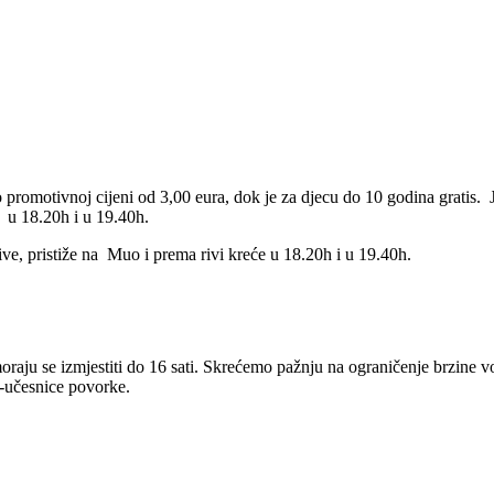
otivnoj cijeni od 3,00 eura, dok je za djecu do 10 godina gratis. Je
i u 18.20h i u 19.40h.
ive, pristiže na Muo i prema rivi kreće u 18.20h i u 19.40h.
raju se izmjestiti do 16 sati. Skrećemo pažnju na ograničenje brzine vo
e-učesnice povorke.