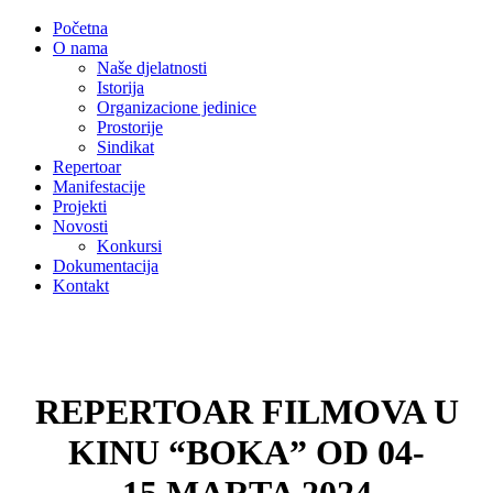
Početna
O nama
Naše djelatnosti
Istorija
Organizacione jedinice
Prostorije
Sindikat
Repertoar
Manifestacije
Projekti
Novosti
Konkursi
Dokumentacija
Kontakt
REPERTOAR FILMOVA U
KINU “BOKA” OD 04-