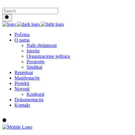
Početna
O nama
Naše djelatnosti
Istorija
Organizacione jedinice
Prostorije
Sindikat
Repertoar
Manifestacije
Projekti
Novosti
Konkursi
Dokumentacija
Kontakt
Buy tickets