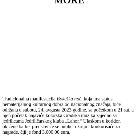
MORE
Tradicionalna manifestacija
Bokeška noć,
koja ima status
nematerijalnog kulturnog dobra od nacionalnog značaja, biće
održana u subotu, 24. avgusta 2023.godine, sa početkom u 21 sat, a
njen početak najaviće kotorska Gradska muzika zajedno sa
jedrilicama Jedriličarskog kluba „Lahor.“ Ulaskom u koridor,
okićene barke predstaviće se publici i žiriju i konkurisaće za
nagrade, čiji je fond 3.000,00 eura.