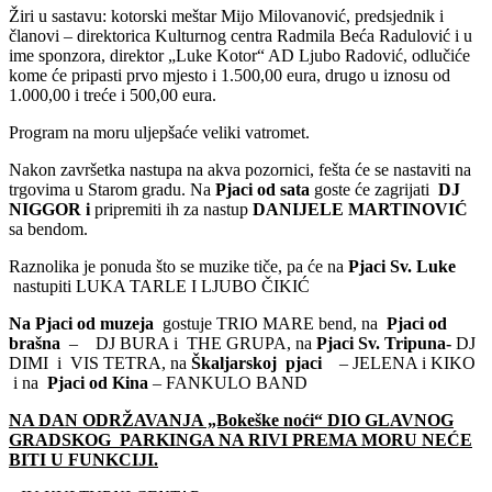
Žiri u sastavu: kotorski meštar Mijo Milovanović, predsjednik i
članovi – direktorica Kulturnog centra Radmila Beća Radulović i u
ime sponzora, direktor „Luke Kotor“ AD Ljubo Radović, odlučiće
kome će pripasti prvo mjesto i 1.500,00 eura, drugo u iznosu od
1.000,00 i treće i 500,00 eura.
Program na moru uljepšaće veliki vatromet.
Nakon završetka nastupa na akva pozornici, fešta će se nastaviti na
trgovima u Starom gradu. Na
Pjaci od sata
goste će zagrijati
DJ
NIGGOR i
pripremiti ih za nastup
DANIJELE MARTINOVIĆ
sa bendom.
Raznolika je ponuda što se muzike tiče, pa će na
Pjaci Sv. Luke
nastupiti LUKA TARLE I LJUBO ČIKIĆ
Na Pjaci od muzeja
gostuje TRIO MARE bend, na
Pjaci od
brašna
– DJ BURA i THE GRUPA, na
Pjaci Sv. Tripuna-
DJ
DIMI i VIS TETRA, na
Škaljarskoj pjaci
– JELENA i KIKO
i na
Pjaci od Kina
– FANKULO BAND
NA DAN ODRŽAVANJA „Bokeške noći“ DIO GLAVNOG
GRADSKOG PARKINGA NA RIVI PREMA MORU NEĆE
BITI U FUNKCIJI.