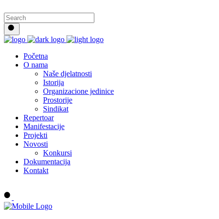
Početna
O nama
Naše djelatnosti
Istorija
Organizacione jedinice
Prostorije
Sindikat
Repertoar
Manifestacije
Projekti
Novosti
Konkursi
Dokumentacija
Kontakt
Buy tickets