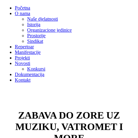
Početna
O nama
Naše djelatnosti
Istorija
Organizacione jedinice
Prostorije
Sindikat
Repertoar
Manifestacije
Projekti
Novosti
Konkursi
Dokumentacija
Kontakt
ZABAVA DO ZORE UZ
MUZIKU, VATROMET I