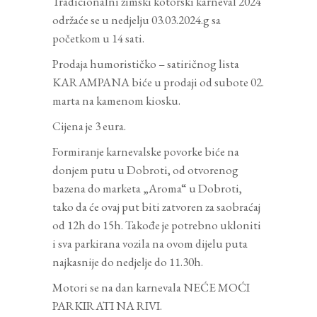
Tradicionalni zimski kotorski karneval 2024
održaće se u nedjelju 03.03.2024.g sa
početkom u 14 sati.
Prodaja humorističko – satiričnog lista
KARAMPANA biće u prodaji od subote 02.
marta na kamenom kiosku.
Cijena je 3 eura.
Formiranje karnevalske povorke biće na
donjem putu u Dobroti, od otvorenog
bazena do marketa „Aroma“ u Dobroti,
tako da će ovaj put biti zatvoren za saobraćaj
od 12h do 15h. Takođe je potrebno ukloniti
i sva parkirana vozila na ovom dijelu puta
najkasnije do nedjelje do 11.30h.
Motori se na dan karnevala NEĆE MOĆI
PARKIRATI NA RIVI.