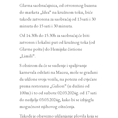
Glavna saobraćajnica, od otvorenog bazena
do marketa „Idea“ na kružnom toku, biće
takođe zatvorena za saobraćaj od 13 sati i 30
minuta do 15 sati i 30 minuta.
Od 14.30h do 15.30h za saobraćaj će biti
zatvoren i lokalni put od kružnog toka (od
Glavne pošte) do Hemijske čistione
„Limili“.
S obzirom da će se suđenje i spaljivanje
karnevala održati na Maceu, mole se građani
da uklone svoja vozila, na potezu od cvjećare
prema restoranu „Galion“ (u dužini od
100m) i to od subote 02.03.2024g. od 17 sati
do nedjelje 03.03.2024g, kako bi se izbjegla
mogućnost njihovog oštećenja.
Takođe je obavezno uklanjanje plovila koja se