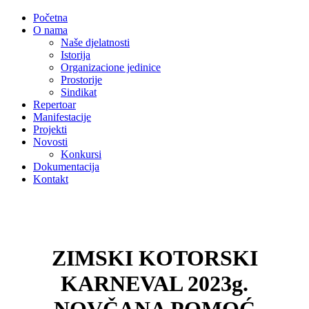
Početna
O nama
Naše djelatnosti
Istorija
Organizacione jedinice
Prostorije
Sindikat
Repertoar
Manifestacije
Projekti
Novosti
Konkursi
Dokumentacija
Kontakt
ZIMSKI KOTORSKI
KARNEVAL 2023g.