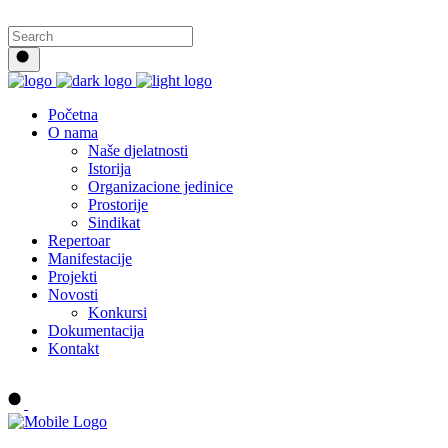
Početna
O nama
Naše djelatnosti
Istorija
Organizacione jedinice
Prostorije
Sindikat
Repertoar
Manifestacije
Projekti
Novosti
Konkursi
Dokumentacija
Kontakt
Buy tickets