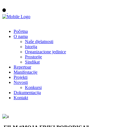
Buy tickets
Početna
O nama
Naše djelatnosti
Istorija
Organizacione jedinice
Prostorije
Sindikat
Repertoar
Manifestacije
Projekti
Novosti
Konkursi
Dokumentacija
Kontakt