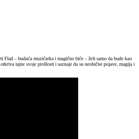
Beti Flad – buduća muzičarka i magično biće – želi samo da bude kao
otkriva tajne svoje prošlosti i saznaje da su neobične pojave, magija i