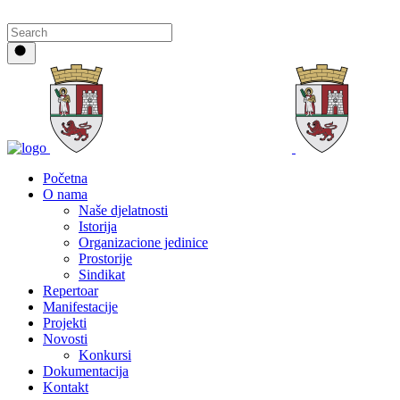
Početna
O nama
Naše djelatnosti
Istorija
Organizacione jedinice
Prostorije
Sindikat
Repertoar
Manifestacije
Projekti
Novosti
Konkursi
Dokumentacija
Kontakt