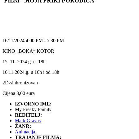
FILM “MOJA FRIKI PORODICA”
16/11/2024 4:00 PM - 5:30 PM
KINO „BOKA“ KOTOR
15. 11. 2024.g. u 18h
16.11.2024.g. u 16h i od 18h
2D-sinhronizovan
Cijena 3,00 eura
IZVORNO IME:
My Freaky Family
REDITELJ:
Mark Gravas
ŽANR:
Animacija
TRAJANJE FILMA: