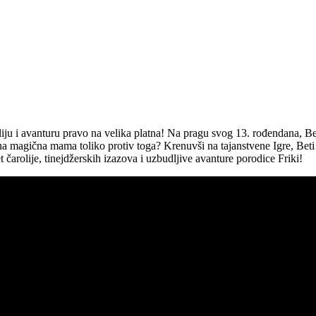
oliju i avanturu pravo na velika platna! Na pragu svog 13. rođendana, 
njena magična mama toliko protiv toga? Krenuvši na tajanstvene Igre, Beti 
t čarolije, tinejdžerskih izazova i uzbudljive avanture porodice Friki!