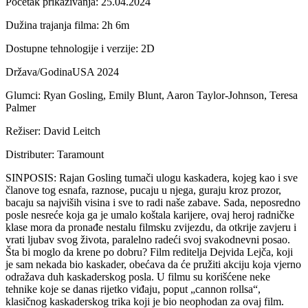
Početak prikazivanja: 25.04.2024
Dužina trajanja filma: 2h 6m
Dostupne tehnologije i verzije: 2D
Država/GodinaUSA 2024
Glumci: Ryan Gosling, Emily Blunt, Aaron Taylor-Johnson, Teresa
Palmer
Režiser: David Leitch
Distributer: Taramount
SINPOSIS: Rajan Gosling tumači ulogu kaskadera, kojeg kao i sve
članove tog esnafa, raznose, pucaju u njega, guraju kroz prozor,
bacaju sa najviših visina i sve to radi naše zabave. Sada, neposredno
posle nesreće koja ga je umalo koštala karijere, ovaj heroj radničke
klase mora da pronađe nestalu filmsku zvijezdu, da otkrije zavjeru i
vrati ljubav svog života, paralelno radeći svoj svakodnevni posao.
Šta bi moglo da krene po dobru? Film reditelja Dejvida Lejča, koji
je sam nekada bio kaskader, obećava da će pružiti akciju koja vjerno
odražava duh kaskaderskog posla. U filmu su korišćene neke
tehnike koje se danas rijetko viđaju, poput „cannon rollsa“,
klasičnog kaskaderskog trika koji je bio neophodan za ovaj film.