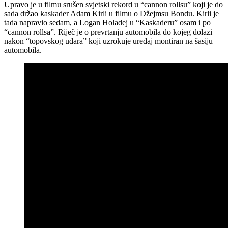
Upravo je u filmu srušen svjetski rekord u “cannon rollsu” koji je do
sada držao kaskader Adam Kirli u filmu o Džejmsu Bondu. Kirli je
tada napravio sedam, a Logan Holadej u “Kaskaderu” osam i po
“cannon rollsa”. Riječ je o prevrtanju automobila do kojeg dolazi
nakon “topovskog udara” koji uzrokuje uređaj montiran na šasiju
automobila.