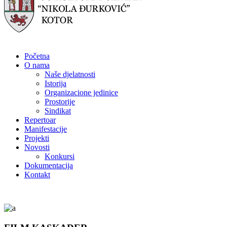
Početna
O nama
Naše djelatnosti
Istorija
Organizacione jedinice
Prostorije
Sindikat
Repertoar
Manifestacije
Projekti
Novosti
Konkursi
Dokumentacija
Kontakt