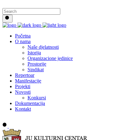
Početna
O nama
Naše djelatnosti
Istorija
Organizacione jedinice
Prostorije
Sindikat
Repertoar
Manifestacije
Projekti
Novosti
Konkursi
Dokumentacija
Kontakt
Buy tickets