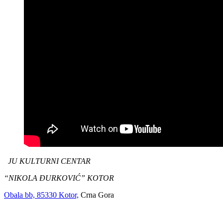
JU KULTURNI CENTAR
“NIKOLA ĐURKOVIĆ” KOTOR
Obala bb, 85330 Kotor,
Crna Gora