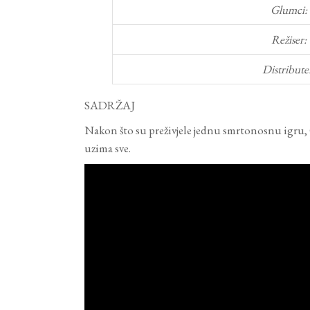
Glumci:
Režiser:
Distribute
SADRŽAJ
Nakon što su preživjele jednu smrtonosnu igru, Gr
uzima sve.