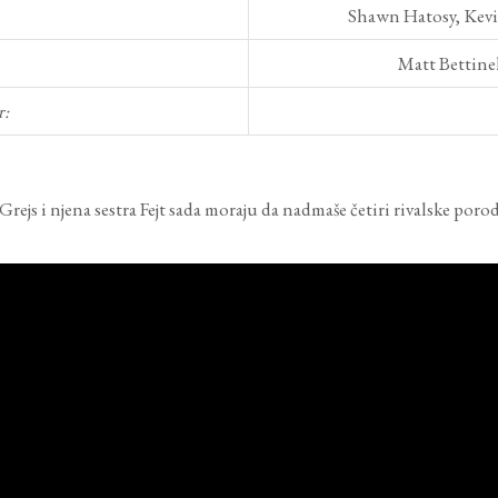
Shawn Hatosy, Kev
Matt Bettinel
r:
ejs i njena sestra Fejt sada moraju da nadmaše četiri rivalske poro