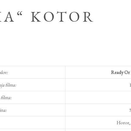
KA“ KOTOR
slov:
Ready Or 
ja filma:
 filma:
na:
Horor, 