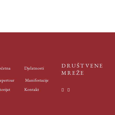
DRUŠTVENE
četna
Djelatnosti
MREŽE
ertoar
Manifestacije
rijat
Kontakt