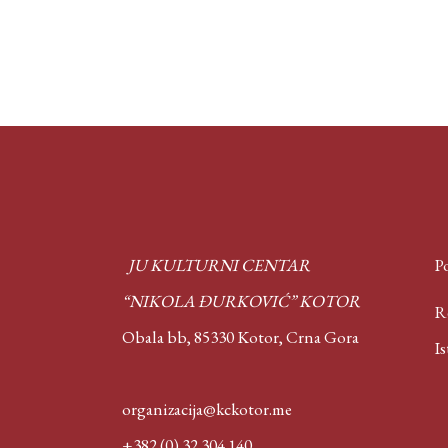
JU KULTURNI CENTAR
Po
“NIKOLA ĐURKOVIĆ” KOTOR
Rep
Obala bb, 85330 Kotor,
Crna Gora
Isto
organizacija@kckotor.me
+382 (0) 32 304 140