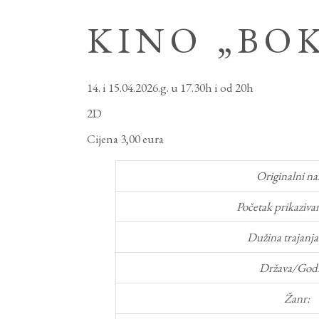
KINO „BO
14. i 15.04.2026.g. u 17.30h i od 20h
2D
Cijena 3,00 eura
Originalni na
Početak prikazivan
Dužina trajanja
Država/Godi
Žanr: