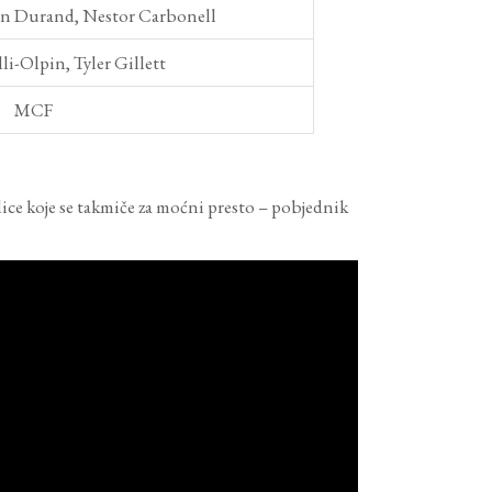
in Durand, Nestor Carbonell
li-Olpin, Tyler Gillett
MCF
dice koje se takmiče za moćni presto – pobjednik