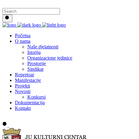
Početna
O nama
Naše djelatnosti
Istorija
Organizacione jedinice
Prostorije
Sindikat
Repertoar
Manifestacije
Projekti
Novosti
Konkursi
Dokumentacija
Kontakt
Buy tickets