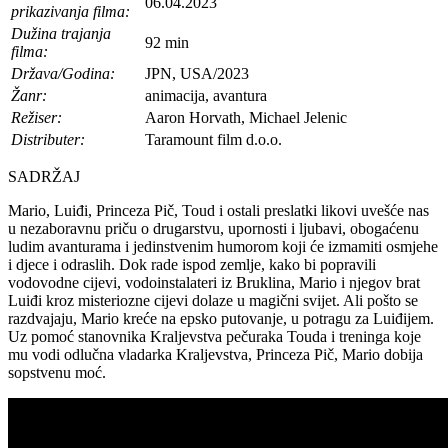
06.04.2023
prikazivanja filma:
Dužina trajanja
92 min
filma:
Država/Godina:
JPN, USA/2023
Žanr:
animacija, avantura
Režiser:
Aaron Horvath, Michael Jelenic
Distributer:
Taramount film d.o.o.
SADRŽAJ
Mario, Luiđi, Princeza Pič, Toud i ostali preslatki likovi uvešće nas
u nezaboravnu priču o drugarstvu, upornosti i ljubavi, obogaćenu
ludim avanturama i jedinstvenim humorom koji će izmamiti osmjehe
i djece i odraslih. Dok rade ispod zemlje, kako bi popravili
vodovodne cijevi, vodoinstalateri iz Bruklina, Mario i njegov brat
Luiđi kroz misteriozne cijevi dolaze u magični svijet. Ali pošto se
razdvajaju, Mario kreće na epsko putovanje, u potragu za Luiđijem.
Uz pomoć stanovnika Kraljevstva pečuraka Touda i treninga koje
mu vodi odlučna vladarka Kraljevstva, Princeza Pič, Mario dobija
sopstvenu moć.