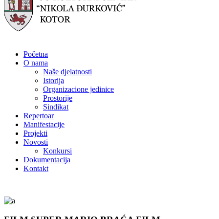
Početna
O nama
Naše djelatnosti
Istorija
Organizacione jedinice
Prostorije
Sindikat
Repertoar
Manifestacije
Projekti
Novosti
Konkursi
Dokumentacija
Kontakt