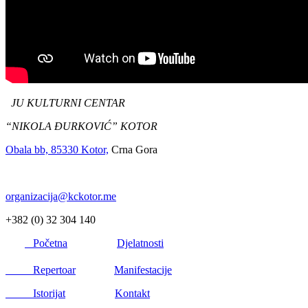
JU KULTURNI CENTAR
“NIKOLA ĐURKOVIĆ” KOTOR
Obala bb, 85330 Kotor,
Crna Gora
organizacija@kckotor.me
+382 (0) 32 304 140
Početna
Djelatnosti
Repertoar
Manifestacije
Istorijat
Kontakt