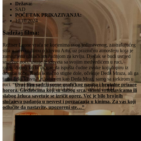
Država:
SAD
POČETAK PRIKAZIVANJA:
10.10.2024
Sadržaj filma:
Režiser Leone vraća se korjenima svog jedinstvenog, zastrašujućeg
stila u novom filmu o klovnu Artu, uz prazničnu atmosferu koja je
zamagljena ubilačkom žudnjom za krvlju. Dječak se budi usrijed
sniježne noći, ustaje iz kreveta sa svojim medvedićem u ruci,
razmišljajući ko bi mogao da ispušta čudne zvuke koji dopiru iz
dnevne sobe. Kada konačno stigne dole, očekuje Deda Mraza, ali ga
tamo čeka klovn Art, odjeven kao Deda Mraz, samo sa sjekirom u
ruci. “
Ovaj film sadrži scene grafičkog nasilja i brutalne prizore
horora. Gledaocima koji su slabog srca, skloni vrtoglavicama ili
slabog želuca savetuje se izričit oprez. Već je bilo brojnih
slučajeva padanja u nesvest i povraćanja u kinima. Za vas koji
odlučite da nastavite, upozoreni ste…”