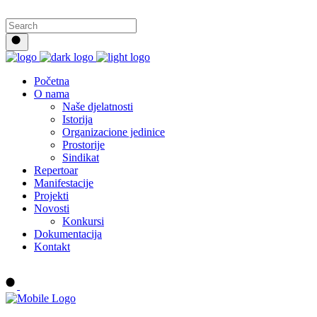
Početna
O nama
Naše djelatnosti
Istorija
Organizacione jedinice
Prostorije
Sindikat
Repertoar
Manifestacije
Projekti
Novosti
Konkursi
Dokumentacija
Kontakt
Buy tickets