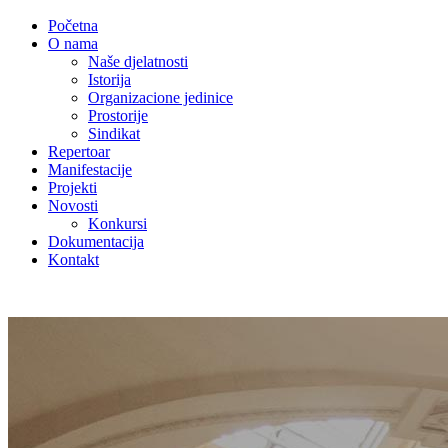
Početna
O nama
Naše djelatnosti
Istorija
Organizacione jedinice
Prostorije
Sindikat
Repertoar
Manifestacije
Projekti
Novosti
Konkursi
Dokumentacija
Kontakt