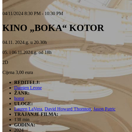
04/11/2024 8:30 PM - 10:30 PM
KINO „BOKA“ KOTOR
04.11. 2024.g. u 20.30h
05. i 06.11.2024.g. od 18h
2D
Cijena 3,00 eura
REDITELJ:
Damien Leone
ŽANR:
horor
ULOGE:
Lauren LaVera
,
David Howard Thornton
,
Jason Patric
TRAJANJE FILMA:
138 min
GODINA:
2024