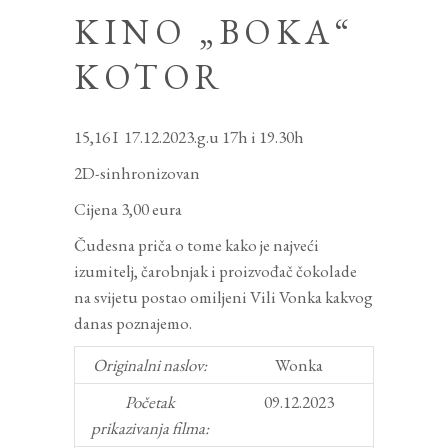
KINO „BOKA“
KOTOR
15,16 I 17.12.2023.g.u 17h i 19.30h
2D-sinhronizovan
Cijena 3,00 eura
Čudesna priča o tome kako je najveći
izumitelj, čarobnjak i proizvođač čokolade
na svijetu postao omiljeni Vili Vonka kakvog
danas poznajemo.
Originalni naslov:
Wonka
Početak
09.12.2023
prikazivanja filma: