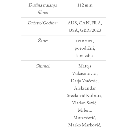
Dužina trajanja
112 min
filma:
Država/Godina:
AUS, CAN, FRA,
USA, GBR/2023
Žanr:
avantura,
porodični,
komedija
Glumci:
Mateja
Vukašinović ,
Darja Vračević,
Aleksandar
Srećković Kubura,
Vladan Savić,
Milena
Moravčević,
Marko Marković,