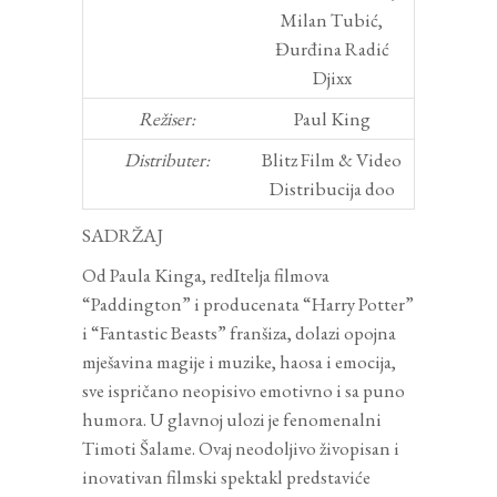
Milan Tubić,
Đurđina Radić
Djixx
Režiser:
Paul King
Distributer:
Blitz Film & Video
Distribucija doo
SADRŽAJ
Od Paula Kinga, redItelja filmova
“Paddington” i producenata “Harry Potter”
i “Fantastic Beasts” franšiza, dolazi opojna
mješavina magije i muzike, haosa i emocija,
sve ispričano neopisivo emotivno i sa puno
humora. U glavnoj ulozi je fenomenalni
Timoti Šalame. Ovaj neodoljivo živopisan i
inovativan filmski spektakl predstaviće