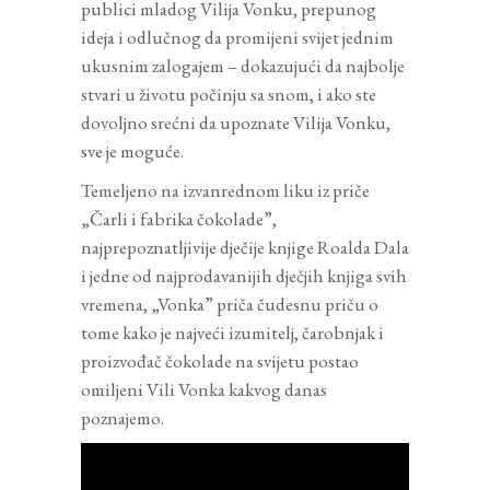
publici mladog Vilija Vonku, prepunog
ideja i odlučnog da promijeni svijet jednim
ukusnim zalogajem – dokazujući da najbolje
stvari u životu počinju sa snom, i ako ste
dovoljno srećni da upoznate Vilija Vonku,
sve je moguće.
Temeljeno na izvanrednom liku iz priče
„Čarli i fabrika čokolade”,
najprepoznatljivije dječije knjige Roalda Dala
i jedne od najprodavanijih dječjih knjiga svih
vremena, „Vonka” priča čudesnu priču o
tome kako je najveći izumitelj, čarobnjak i
proizvođač čokolade na svijetu postao
omiljeni Vili Vonka kakvog danas
poznajemo.