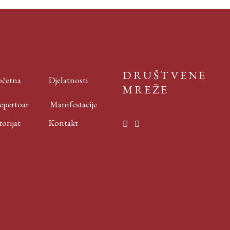
DRUŠTVENE
četna
Djelatnosti
MREŽE
ertoar
Manifestacije
rijat
Kontakt