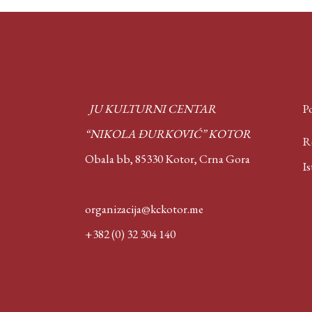
JU KULTURNI CENTAR
Po
“NIKOLA ĐURKOVIĆ” KOTOR
Rep
Obala bb, 85330 Kotor,
Crna Gora
Isto
organizacija@kckotor.me
+382 (0) 32 304 140