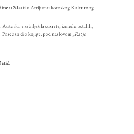
ine u 20 sati
u Atrijumu kotoskog Kulturnog
Autorka je zabilježila susrete, između ostalih,
. Poseban dio knjige, pod naslovom
„Rat je
letić
.