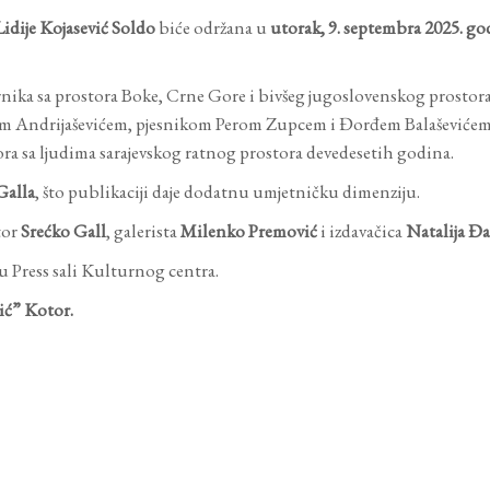
Lidije Kojasević Soldo
biće održana u
utorak, 9. septembra 2025. god
ika sa prostora Boke, Crne Gore i bivšeg jugoslovenskog prostora. 
m Andrijaševićem, pjesnikom Perom Zupcem i Đorđem Balaševićem
vora sa ljudima sarajevskog ratnog prostora devedesetih godina.
Galla
, što publikaciji daje dodatnu umjetničku dimenziju.
tor
Srećko Gall
, galerista
Milenko Premović
i izdavačica
Natalija Đa
 u Press sali Kulturnog centra.
ić” Kotor.