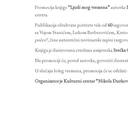
Promocija knjige
“Ljudi mog vremena”
autorke
centra.
Publikacija obuhvata portrete više od
60
sagovorn
sa Vojom Stanićem, Lukom Berberovićem, Krsto
počeo“
, čine autentični novinarski zapisi razgo
Knjiga je ilustrovana crtežima umjetnika
Srećka 
Na promociji će, pored autorke, govoriti ilustra
U slučaju lošeg vremena, promocija će se održati
Organizator je Kulturni centar “Nikola Đurkov