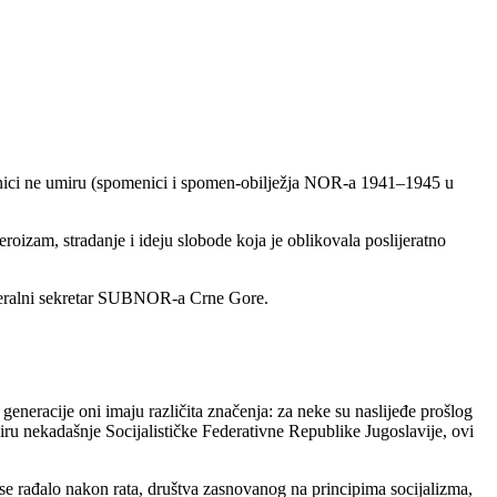
enici ne umiru (spomenici i spomen-obilježja NOR-a 1941–1945 u
roizam, stradanje i ideju slobode koja je oblikovala poslijeratno
generalni sekretar SUBNOR-a Crne Gore.
eneracije oni imaju različita značenja: za neke su naslijeđe prošlog
iru nekadašnje Socijalističke Federativne Republike Jugoslavije, ovi
se rađalo nakon rata, društva zasnovanog na principima socijalizma,