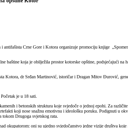
na opštine Kotor
 i antifašista Crne Gore i Kotora organizuje promociju knjige „Spom
 baštine koja je obilježila prostor kotorske opštine, podsjećajući na he
ista Kotora, dr Srđan Martinović, istoričar i Dragan Mitov Đurović, 
Početak je u 18 sati.
nih i betonskih struktura koje svjedoče o jednoj epohi. Za različite g
 artefakti koji nose snažnu emotivnu i ideološku poruku. Podignuti u okv
da tokom Drugoga svjetskog rata.
 nad okupatorom: oni su ujedno svjedočanstvo jedne vizije društva koje 