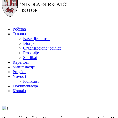
Početna
O nama
Naše djelatnosti
Istorija
Organizacione jedinice
Prostorije
Sindikat
Repertoar
Manifestacije
Projekti
Novosti
Konkursi
Dokumentacija
Kontakt