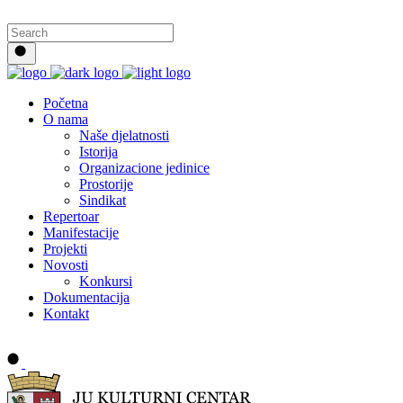
Početna
O nama
Naše djelatnosti
Istorija
Organizacione jedinice
Prostorije
Sindikat
Repertoar
Manifestacije
Projekti
Novosti
Konkursi
Dokumentacija
Kontakt
Buy tickets