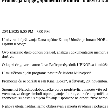
Promocija knjige „Spomenici ne umiru“ u okviru Da
20/11/2025 6:00 PM - 7:00 PM
U okviru obilježavanja Dana opštine Kotor, Udruženje boraca NOR-a
Opštini Kotor)“.
Ovo značajno djelo donosi pregled, analizu i dokumentaciju memorijalne
društvo.
O knjizi će govoriti autor Jovo Bećir predsjednik UBNOR-a i antifaš
U muzičkom dijelu programa nastupiće Isidora Milivojević.
Promocija će se održati u sali Kina „Boka“, u četvrtak, 20. novembra. 
Spomenici Narodnooslobodilačke borbe predstavljaju mnogo više od kame
vremena, za druge simboli otpora, patnje i borbe, za treće umjetnički
spomenici su nastali s ciljem čuvanja uspomene na otpor i žrtve naro
Njihova uloga nadilazi samo obilježavanje mjesta stradanja i pobjede