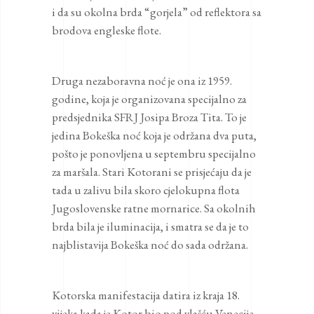
i da su okolna brda “gorjela” od reflektora sa
brodova engleske flote.
Druga nezaboravna noć je ona iz 1959.
godine, koja je organizovana specijalno za
predsjednika SFRJ Josipa Broza Tita. To je
jedina Bokeška noć koja je održana dva puta,
pošto je ponovljena u septembru specijalno
za maršala. Stari Kotorani se prisjećaju da je
tada u zalivu bila skoro cjelokupna flota
Jugoslovenske ratne mornarice. Sa okolnih
brda bila je iluminacija, i smatra se da je to
najblistavija Bokeška noć do sada održana.
Kotorska manifestacija datira iz kraja 18.
vijeka kada je Kotor bio pod vlašću Venecije.