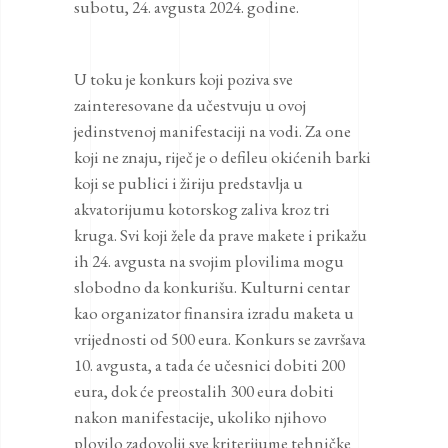
subotu, 24. avgusta 2024. godine.
U toku je konkurs koji poziva sve
zainteresovane da učestvuju u ovoj
jedinstvenoj manifestaciji na vodi. Za one
koji ne znaju, riječ je o defileu okićenih barki
koji se publici i žiriju predstavlja u
akvatorijumu kotorskog zaliva kroz tri
kruga. Svi koji žele da prave makete i prikažu
ih 24. avgusta na svojim plovilima mogu
slobodno da konkurišu. Kulturni centar
kao organizator finansira izradu maketa u
vrijednosti od 500 eura. Konkurs se završava
10. avgusta, a tada će učesnici dobiti 200
eura, dok će preostalih 300 eura dobiti
nakon manifestacije, ukoliko njihovo
plovilo zadovolji sve kriterijume tehničke