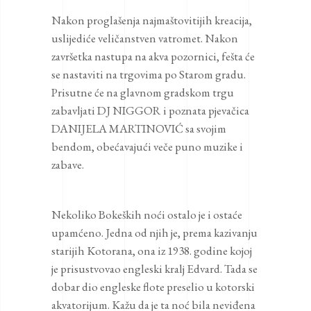
Nakon proglašenja najmaštovitijih kreacija,
uslijediće veličanstven vatromet. Nakon
završetka nastupa na akva pozornici, fešta će
se nastaviti na trgovima po Starom gradu.
Prisutne će na glavnom gradskom trgu
zabavljati DJ NIGGOR i poznata pjevačica
DANIJELA MARTINOVIĆ sa svojim
bendom, obećavajući veče puno muzike i
zabave.
Nekoliko Bokeških noći ostalo je i ostaće
upamćeno. Jedna od njih je, prema kazivanju
starijih Kotorana, ona iz 1938. godine kojoj
je prisustvovao engleski kralj Edvard. Tada se
dobar dio engleske flote preselio u kotorski
akvatorijum. Kažu da je ta noć bila neviđena