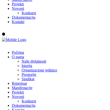
Projekti
Novosti
Konkursi
Dokumentacija
Kontakt
Buy tickets
Početna
O nama
Naše djelatnosti
Istorija
Organizacione jedinice
Prostorije
Sindikat
Repertoar
Manifestacije
Projekti
Novosti
Konkursi
Dokumentacija
Kontakt