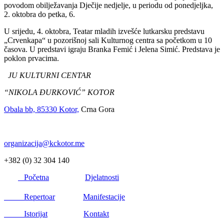
povodom obilježavanja Dječije nedjelje, u periodu od ponedjeljka,
2. oktobra do petka, 6.
U srijedu, 4. oktobra, Teatar mladih izvešće lutkarsku predstavu
„Crvenkapa“ u pozorišnoj sali Kulturnog centra sa početkom u 10
časova. U predstavi igraju Branka Femić i Jelena Simić. Predstava je
poklon prvacima.
JU KULTURNI CENTAR
“NIKOLA ĐURKOVIĆ” KOTOR
Obala bb, 85330 Kotor,
Crna Gora
organizacija@kckotor.me
+382 (0) 32 304 140
Početna
Djelatnosti
Repertoar
Manifestacije
Istorijat
Kontakt