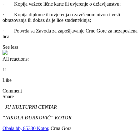
· Kopija važeće lične karte ili uvjerenje o državljanstvu;
· Kopija diplome ili uvjerenja o završenom nivou i vrsti
obrazovanja ili dokaz da je lice student/kinja;
· Potvrda sa Zavoda za zapošljavanje Crne Gore za nezaposlena
lica
See less
All reactions:
1
1
Like
Comment
Share
JU KULTURNI CENTAR
“NIKOLA ĐURKOVIĆ” KOTOR
Obala bb, 85330 Kotor,
Crna Gora