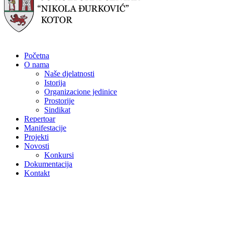
Početna
O nama
Naše djelatnosti
Istorija
Organizacione jedinice
Prostorije
Sindikat
Repertoar
Manifestacije
Projekti
Novosti
Konkursi
Dokumentacija
Kontakt