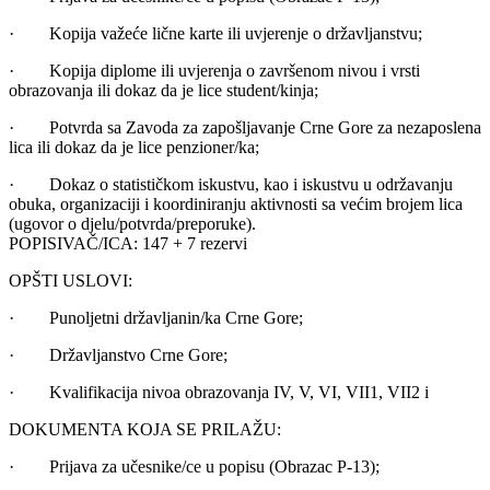
· Kopija važeće lične karte ili uvjerenje o državljanstvu;
· Kopija diplome ili uvjerenja o završenom nivou i vrsti
obrazovanja ili dokaz da je lice student/kinja;
· Potvrda sa Zavoda za zapošljavanje Crne Gore za nezaposlena
lica ili dokaz da je lice penzioner/ka;
· Dokaz o statističkom iskustvu, kao i iskustvu u održavanju
obuka, organizaciji i koordiniranju aktivnosti sa većim brojem lica
(ugovor o djelu/potvrda/preporuke).
POPISIVAČ/ICA: 147 + 7 rezervi
OPŠTI USLOVI:
· Punoljetni državljanin/ka Crne Gore;
· Državljanstvo Crne Gore;
· Kvalifikacija nivoa obrazovanja IV, V, VI, VII1, VII2 i
DOKUMENTA KOJA SE PRILAŽU:
· Prijava za učesnike/ce u popisu (Obrazac P-13);