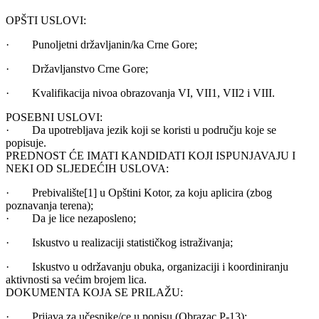
OPŠTI USLOVI:
· Punoljetni državljanin/ka Crne Gore;
· Državljanstvo Crne Gore;
· Kvalifikacija nivoa obrazovanja VI, VII1, VII2 i VIII.
POSEBNI USLOVI:
· Da upotrebljava jezik koji se koristi u području koje se
popisuje.
PREDNOST ĆE IMATI KANDIDATI KOJI ISPUNJAVAJU I
NEKI OD SLJEDEĆIH USLOVA:
· Prebivalište[1] u Opštini Kotor, za koju aplicira (zbog
poznavanja terena);
· Da je lice nezaposleno;
· Iskustvo u realizaciji statističkog istraživanja;
· Iskustvo u održavanju obuka, organizaciji i koordiniranju
aktivnosti sa većim brojem lica.
DOKUMENTA KOJA SE PRILAŽU:
· Prijava za učesnike/ce u popisu (Obrazac P-13);