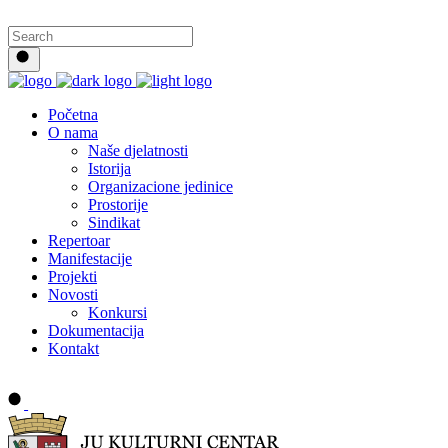
Početna
O nama
Naše djelatnosti
Istorija
Organizacione jedinice
Prostorije
Sindikat
Repertoar
Manifestacije
Projekti
Novosti
Konkursi
Dokumentacija
Kontakt
Buy tickets