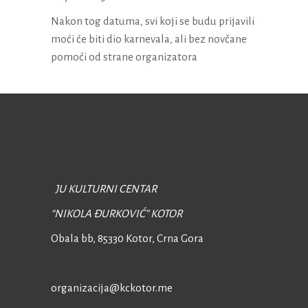
Nakon tog datuma, svi koji se budu prijavili
moći će biti dio karnevala, ali bez novčane
pomoći od strane organizatora
JU KULTURNI CENTAR
“NIKOLA ĐURKOVIĆ” KOTOR
Obala bb, 85330 Kotor,
Crna Gora
organizacija@kckotor.me