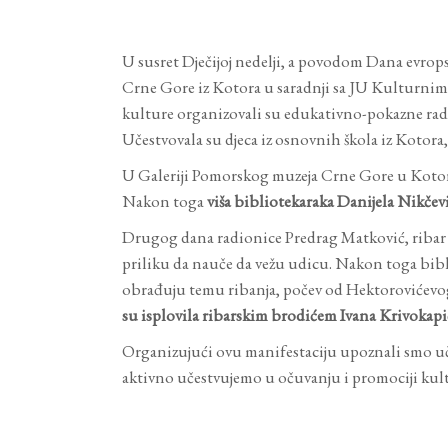
U susret Dječijoj nedelji, a povodom Dana evrops
Crne Gore iz Kotora u saradnji sa JU Kulturni
kulture organizovali su edukativno-pokazne radio
Učestvovala su djeca iz osnovnih škola iz Kotora
U Galeriji Pomorskog muzeja Crne Gore u Kotoru, 
Nakon toga
viša bibliotekaraka Danijela Nikčev
Drugog dana radionice Predrag Matković, ribar i
priliku da nauče da vežu udicu. Nakon toga biblio
obrađuju temu ribanja, počev od Hektorovićevog 
su isplovila ribarskim brodićem Ivana Krivokapića
Organizujući ovu manifestaciju upoznali smo uče
aktivno učestvujemo u očuvanju i promociji kul