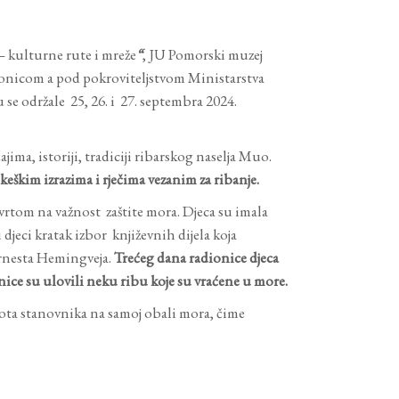
– kulturne rute i mreže
“
, JU Pomorski muzej
onicom a pod pokroviteljstvom Ministarstva
se održale 25, 26. i 27. septembra 2024.
ma, istoriji, tradiciji ribarskog naselja Muo.
eškim izrazima i rječima vezanim za ribanje.
vrtom na važnost zaštite mora. Djeca su imala
djeci kratak izbor književnih dijela koja
Ernesta Hemingveja.
Trećeg dana radionice djeca
nice su ulovili neku ribu koje su vraćene u more.
vota stanovnika na samoj obali mora, čime