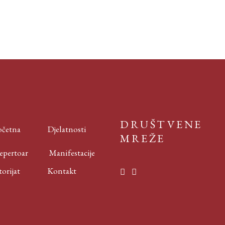
DRUŠTVENE
četna
Djelatnosti
MREŽE
ertoar
Manifestacije
rijat
Kontakt