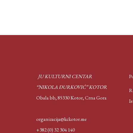
JU KULTURNI CENTAR
Po
“NIKOLA ĐURKOVIĆ” KOTOR
Rep
Obala bb, 85330 Kotor,
Crna Gora
Isto
organizacija@kckotor.me
+382 (0) 32 304 140