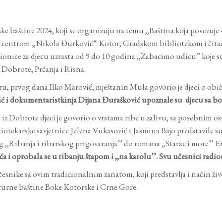
ke baštine 2024, koji se organizuju na temu ,,Baština koja povezuje 
m centrom „Nikola Đurković“ Kotor, Gradskom bibliotekom i čita
nice za djecu uzrasta od 9 do 10 godina ,,Zabacimo udicu” koje su 
, Dobrote, Prčanja i Risna.
prvog dana Ilko Marović, mještanin Mula govorio je djeci o običaji
ić i dokumentaristkinja Dijana Đurašković upoznale su djecu sa bok
z Dobrote djeci je govorio o vrstama ribe u zalivu, sa posebnim os
tekarske savjetnice Jelena Vukasović i Jasmina Bajo predstavile su 
,,Ribanja i ribarskog prigovaranja’’ do romana ,,Starac i more’’ 
 i oprobala se u ribanju štapom i ,,na karolu’’. Svu učesnici radio
snike sa ovim tradicionalnim zanatom, koji predstavlja i način ži
turne baštine Boke Kotorske i Crne Gore.