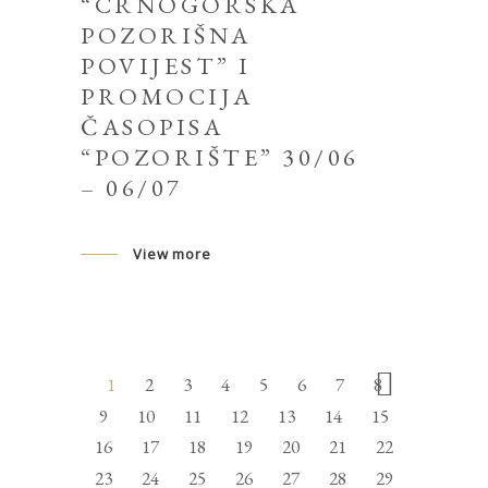
“CRNOGORSKA
POZORIŠNA
POVIJEST” I
PROMOCIJA
ČASOPISA
“POZORIŠTE” 30/06
– 06/07
View more
1
2
3
4
5
6
7
8
9
10
11
12
13
14
15
16
17
18
19
20
21
22
23
24
25
26
27
28
29