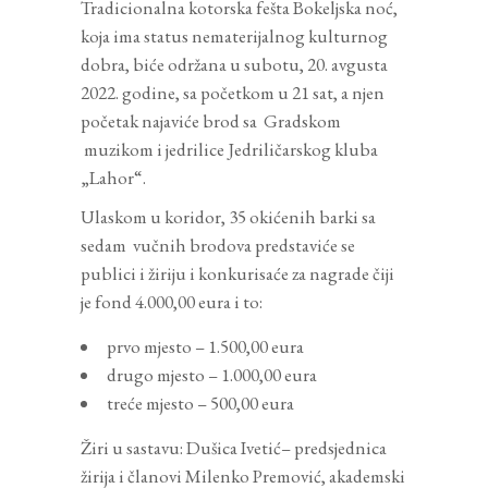
Tradicionalna kotorska fešta Bokeljska noć,
koja ima status nematerijalnog kulturnog
dobra, biće održana u subotu, 20. avgusta
2022. godine, sa početkom u 21 sat, a njen
početak najaviće brod sa Gradskom
muzikom i jedrilice Jedriličarskog kluba
„Lahor“.
Ulaskom u koridor, 35 okićenih barki sa
sedam vučnih brodova predstaviće se
publici i žiriju i konkurisaće za nagrade čiji
je fond 4.000,00 eura i to:
prvo mjesto – 1.500,00 eura
drugo mjesto – 1.000,00 eura
treće mjesto – 500,00 eura
Žiri u sastavu: Dušica Ivetić– predsjednica
žirija i članovi Milenko Premović, akademski