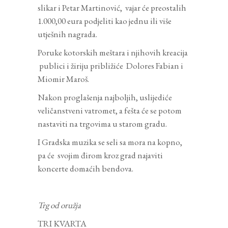
slikar i Petar Martinović, vajar će preostalih
1.000,00 eura podjeliti kao jednu ili više
utješnih nagrada.
Poruke kotorskih meštara i njihovih kreacija
publici i žiriju približiće Dolores Fabian i
Miomir Maroš.
Nakon proglašenja najboljih, uslijediće
veličanstveni vatromet, a fešta će se potom
nastaviti na trgovima u starom gradu.
I Gradska muzika se seli sa mora na kopno,
pa će svojim đirom kroz grad najaviti
koncerte domaćih bendova.
Trg od oružja
TRI KVARTA