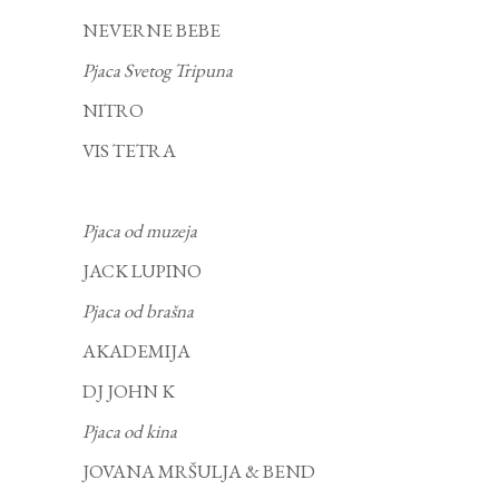
NEVERNE BEBE
Pjaca Svetog Tripuna
NITRO
VIS TETRA
Pjaca od muzeja
JACK LUPINO
Pjaca od brašna
AKADEMIJA
DJ JOHN K
Pjaca od kina
JOVANA MRŠULJA & BEND