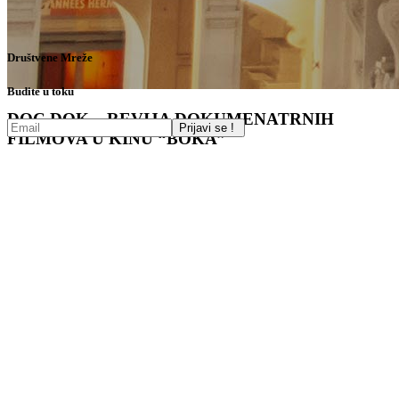
Društvene Mreže
Budite u toku
DOC DOK – REVIJA DOKUMENATRNIH
FILMOVA U KINU “BOKA”