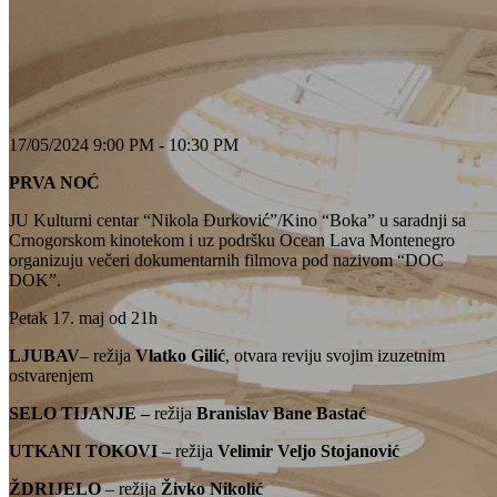
17/05/2024 9:00 PM - 10:30 PM
PRVA NOĆ
JU Kulturni centar “Nikola Đurković”/Kino “Boka” u saradnji sa
Crnogorskom kinotekom i uz podršku Ocean Lava Montenegro
organizuju večeri dokumentarnih filmova pod nazivom “DOC
DOK”.
Petak 17. maj od 21h
LJUBAV
– režija
Vlatko Gilić
, otvara reviju svojim izuzetnim
ostvarenjem
SELO TIJANJE –
režija
Branislav Bane Bastać
UTKANI TOKOVI
– režija
Velimir Veljo Stojanović
ŽDRIJELO
– režija
Živko Nikolić