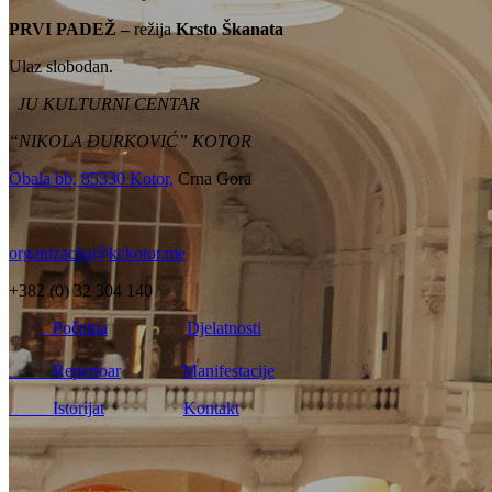
PRVI PADEŽ –
režija
Krsto Škanata
Ulaz slobodan.
JU KULTURNI CENTAR
“NIKOLA ĐURKOVIĆ” KOTOR
Obala bb, 85330 Kotor,
Crna Gora
organizacija@kckotor.me
+382 (0) 32 304 140
Početna
Djelatnosti
Repertoar
Manifestacije
Istorijat
Kontakt