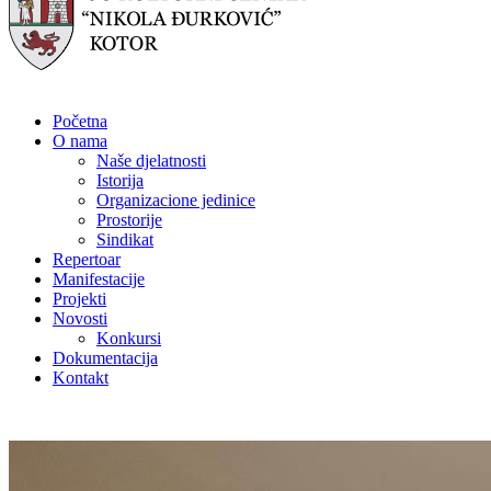
Početna
O nama
Naše djelatnosti
Istorija
Organizacione jedinice
Prostorije
Sindikat
Repertoar
Manifestacije
Projekti
Novosti
Konkursi
Dokumentacija
Kontakt