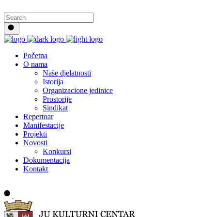
Početna
O nama
Naše djelatnosti
Istorija
Organizacione jedinice
Prostorije
Sindikat
Repertoar
Manifestacije
Projekti
Novosti
Konkursi
Dokumentacija
Kontakt
Buy tickets