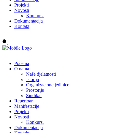
Projekti
Novosti
Konkursi
Dokumentacija
Kontakt
Buy tickets
Početna
O nama
Naše djelatnosti
Istorija
Organizacione jedinice
Prostorije
Sindikat
Repertoar
Manifestacije
Projekti
Novosti
Konkursi
Dokumentacija
Kontakt