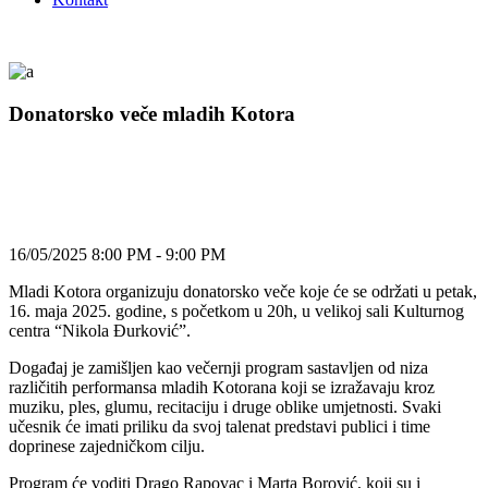
Donatorsko veče mladih Kotora
16/05/2025 8:00 PM - 9:00 PM
Mladi Kotora organizuju donatorsko veče koje će se održati u petak,
16. maja 2025. godine, s početkom u 20h, u velikoj sali Kulturnog
centra “Nikola Đurković”.
Događaj je zamišljen kao večernji program sastavljen od niza
različitih performansa mladih Kotorana koji se izražavaju kroz
muziku, ples, glumu, recitaciju i druge oblike umjetnosti. Svaki
učesnik će imati priliku da svoj talenat predstavi publici i time
doprinese zajedničkom cilju.
Program će voditi Drago Rapovac i Marta Borović, koji su i