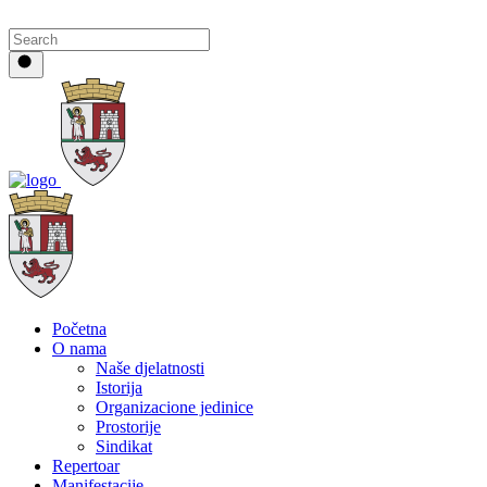
Početna
O nama
Naše djelatnosti
Istorija
Organizacione jedinice
Prostorije
Sindikat
Repertoar
Manifestacije