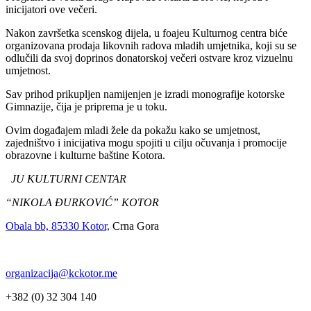
inicijatori ove večeri.
Nakon završetka scenskog dijela, u foajeu Kulturnog centra biće
organizovana prodaja likovnih radova mladih umjetnika, koji su se
odlučili da svoj doprinos donatorskoj večeri ostvare kroz vizuelnu
umjetnost.
Sav prihod prikupljen namijenjen je izradi monografije kotorske
Gimnazije, čija je priprema je u toku.
Ovim događajem mladi žele da pokažu kako se umjetnost,
zajedništvo i inicijativa mogu spojiti u cilju očuvanja i promocije
obrazovne i kulturne baštine Kotora.
JU KULTURNI CENTAR
“NIKOLA ĐURKOVIĆ” KOTOR
Obala bb, 85330 Kotor,
Crna Gora
organizacija@kckotor.me
+382 (0) 32 304 140