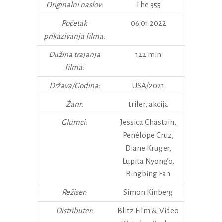
Originalni naslov:
The 355
Početak
06.01.2022
prikazivanja filma:
Dužina trajanja
122 min
filma:
Država/Godina:
USA/2021
Žanr:
triler, akcija
Glumci:
Jessica Chastain,
Penélope Cruz,
Diane Kruger,
Lupita Nyong’o,
Bingbing Fan
Režiser:
Simon Kinberg
Distributer:
Blitz Film & Video