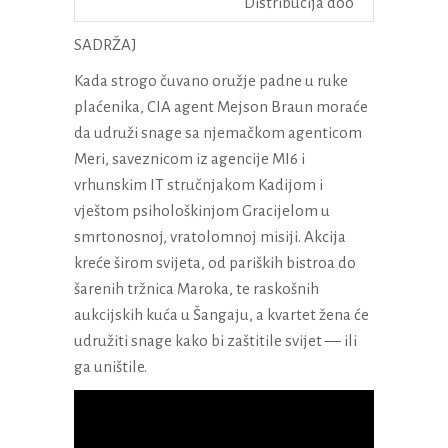
Distribucija doo
SADRŽAJ
Kada strogo čuvano oružje padne u ruke
plaćenika, CIA agent Mejson Braun moraće
da udruži snage sa njemačkom agenticom
Meri, saveznicom iz agencije MI6 i
vrhunskim IT stručnjakom Kadijom i
vještom psihološkinjom Gracijelom u
smrtonosnoj, vratolomnoj misiji. Akcija
kreće širom svijeta, od pariških bistroa do
šarenih tržnica Maroka, te raskošnih
aukcijskih kuća u Šangaju, a kvartet žena će
udružiti snage kako bi zaštitile svijet — ili
ga uništile.