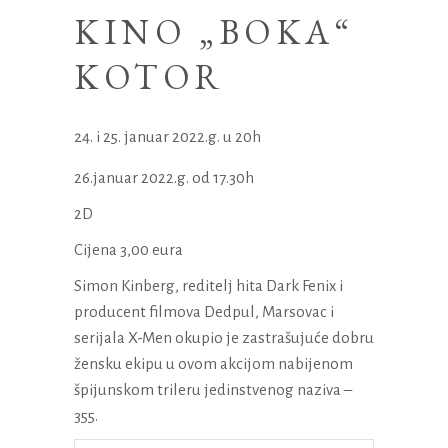
KINO „BOKA“
KOTOR
i 25. januar 2022.g. u 20h
26.januar 2022.g. od 17.30h
2D
Cijena 3,00 eura
Simon Kinberg, reditelj hita Dark Fenix i
producent filmova Dedpul, Marsovac i
serijala X-Men okupio je zastrašujuće dobru
žensku ekipu u ovom akcijom nabijenom
špijunskom trileru jedinstvenog naziva –
355.