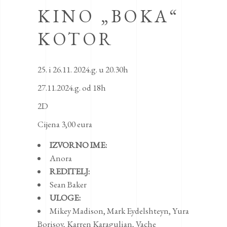
KINO „BOKA“
KOTOR
25. i 26.11. 2024.g. u 20.30h
27.11.2024.g. od 18h
2D
Cijena 3,00 eura
IZVORNO IME:
Anora
REDITELJ:
Sean Baker
ULOGE:
Mikey Madison
,
Mark Eydelshteyn
,
Yura
Borisov
,
Karren Karagulian
,
Vache