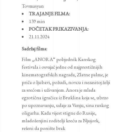
Tovmasyan
TRAJANJE FILMA:
139 min
POČETAK PRIKAZIVANJA:
21.11.2024
Sadržaj filma:
Film „ANORA“ pobjednik Kanskog
festivala i osvajač jedne od najprestižnijih
kinematografskih nagrada, Zlatne palme, je
priča o ljubavi, požudi, novcu i nezasitoj želji
za srećom i uživanjem. Anora je mlada
egzotična igračica iz Bruklina koja se, ubrzo
po upoznavanju, udaje za Vanju, sina ruskog
oligarha. Kada vijest stigne do Rusije,
mladoženjini roditelji kreću za Njujork,
rešeni da ponište brak