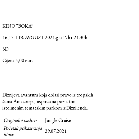
KINO “BOKA”
16,17. I 18. AVGUST 2021.g u 19h i 21.30h
3D
Cijena 4,00 eura
Diznijeva avantura koja dolazi pravo iz tropskih
šuma Amazonije, inspirisana poznatim
istoimenim tematskim parkom iz Diznilenda.
Originalni naslov:
Jungle Cruise
Početak prikazivanja
29.07.2021
filma: