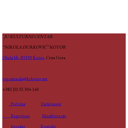
JU KULTURNI CENTAR
“NIKOLA ĐURKOVIĆ” KOTOR
Obala bb, 85330 Kotor,
Crna Gora
organizacija@kckotor.me
+382 (0) 32 304 140
Početna
Djelatnosti
Repertoar
Manifestacije
Istorijat
Kontakt