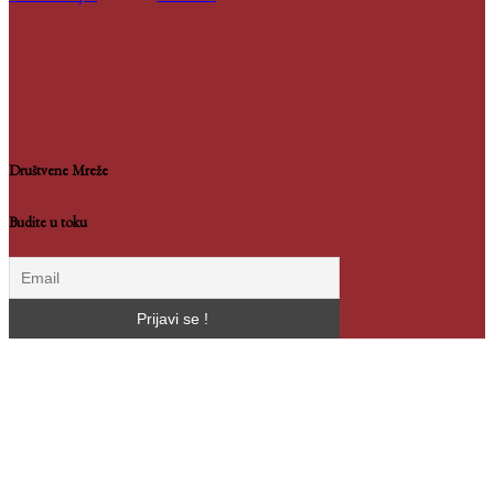
Društvene Mreže
Budite u toku