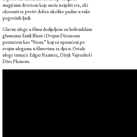
magičnim drvetom koje može iscijeliti sve, ali i
okrenuti se protiv dobra ukoliko padne u ruke
pogrešnih ljudi.
Glavne uloge u filmu dodijeljene su holivudskim
glumcima Emili Blant i Dvejnu Džonsonu
poznatom kao “Stena” koji su upamćeni po
svojim ulogama u filmovima za djecu. Ostale
uloge tumače Edgar Ramirez, Džejk Vajtenhol i
Džes Plemons.