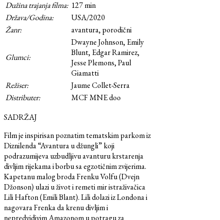
Dužina trajanja filma:
127 min
Država/Godina:
USA/2020
Žanr:
avantura, porodični
Dwayne Johnson, Emily
Blunt, Edgar Ramirez,
Glumci:
Jesse Plemons, Paul
Giamatti
Režiser:
Jaume Collet-Serra
Distributer:
MCF MNE doo
SADRŽAJ
Film je inspirisan poznatim tematskim parkom iz
Diznilenda “Avantura u džungli” koji
podrazumijeva uzbudljivu avanturu krstarenja
divljim rijekama i borbu sa egzotičnim zvijerima.
Kapetanu malog broda Frenku Volfu (Dvejn
Džonson) ulazi u život i remeti mir istraživačica
Lili Hafton (Emili Blant). Lili dolazi iz Londona i
nagovara Frenka da krenu divljim i
nepredvidivim Amazonom u potragu za