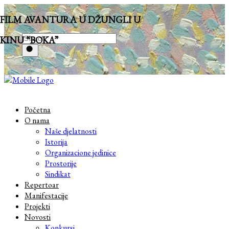
FILM AVANTURA U DŽUNGLI U
KINU “BOKA”
Početna
O nama
Naše djelatnosti
Istorija
Organizacione jedinice
Prostorije
Sindikat
Repertoar
Manifestacije
Projekti
Novosti
Konkursi