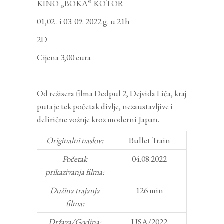
KINO „BOKA“ KOTOR
01,02 . i 03. 09. 2022.g. u 21h
2D
Cijena 3,00 eura
Od režisera filma Dedpul 2, Dejvida Liča, kraj
puta je tek početak divlje, nezaustavljive i
delirične vožnje kroz moderni Japan.
Originalni naslov:
Bullet Train
Početak
04.08.2022
prikazivanja filma:
Dužina trajanja
126 min
filma:
Država/Godina:
USA/2022