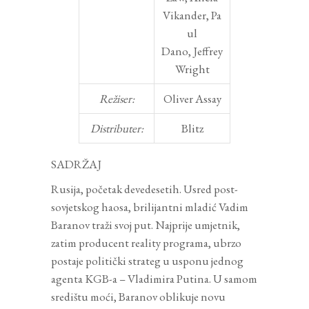
Vikander
,
Pa
ul
Dano
,
Jeffrey
Wright
Režiser:
Oliver Assay
Distributer:
Blitz
SADRŽAJ
Rusija, početak devedesetih. Usred post-
sovjetskog haosa, brilijantni mladić Vadim
Baranov traži svoj put. Najprije umjetnik,
zatim producent reality programa, ubrzo
postaje politički strateg u usponu jednog
agenta KGB-a – Vladimira Putina. U samom
središtu moći, Baranov oblikuje novu