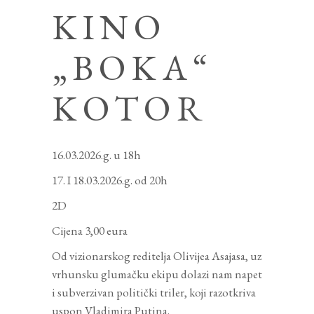
KINO
„BOKA“
KOTOR
16.03.2026.g. u 18h
17. I 18.03.2026.g. od 20h
2D
Cijena 3,00 eura
Od vizionarskog reditelja Olivijea Asajasa, uz
vrhunsku glumačku ekipu dolazi nam napet
i subverzivan politički triler, koji razotkriva
uspon Vladimira Putina.