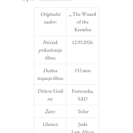
Originalni
,, The Wizard
naslov:
of the
Kremlin
Početak
12.03.2026.
prikazivanja
filma:
Dužina
152 min
trajanja filma:
Država/Godi
Francuska,
na:
SAD
Žanr:
Triler
Glumci:
Jude
Law
,
Alicia