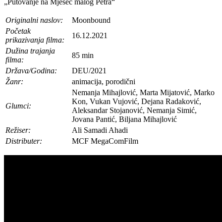
„Putovanje na Mjesec malog Petra“
Originalni naslov:
Moonbound
Početak
16.12.2021
prikazivanja filma:
Dužina trajanja
85 min
filma:
Država/Godina:
DEU/2021
Žanr:
animacija, porodični
Nemanja Mihajlović, Marta Mijatović, Marko
Kon, Vukan Vujović, Dejana Radaković,
Glumci:
Aleksandar Stojanović, Nemanja Simić,
Jovana Pantić, Biljana Mihajlović
Režiser:
Ali Samadi Ahadi
Distributer:
MCF MegaComFilm