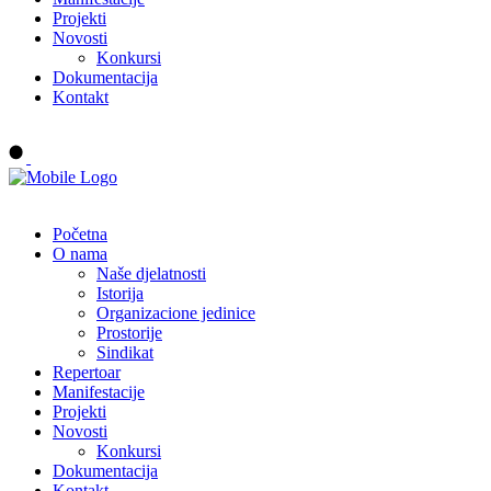
Projekti
Novosti
Konkursi
Dokumentacija
Kontakt
Buy tickets
Početna
O nama
Naše djelatnosti
Istorija
Organizacione jedinice
Prostorije
Sindikat
Repertoar
Manifestacije
Projekti
Novosti
Konkursi
Dokumentacija
Kontakt