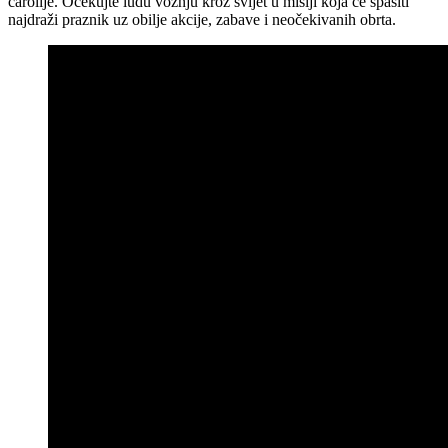
čarolije. Očekujte ludu vožnju kroz svijet u misiji koja će spasiti
najdraži praznik uz obilje akcije, zabave i neočekivanih obrta.