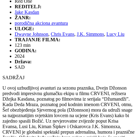
Red One
REDITELJ:
Jake Kasdan
ŽANR:
porodična akciona avantura
ULOGE:
Dwayne Johnson
,
Chris Evans
,
J.K. Simmons
,
Lucy Liu
TRAJANJE FILMA:
123 min
GODINA:
2024
Država:
SAD
SADRŽAJ
U ovoj uzbudljivoj avanturi za sezonu praznika, Dvejn Džonson
predvodi impresivnu glumačku ekipu u filmu CRVENI, režisera
Džejka Kasdana, poznatog po filmovima iz serijala “Džumandži”.
Kada Deda Mraza, poznatog pod kodnim imenom CRVENI, otmu,
Šef obezbjeđenja Sjevernog pola (Džonnson) mora da udruži snage
sa najpoznatijim svjetskim lovcem na ucjene (Kris Evans) kako bi
zajedno spasili Božić. Uz nevjerovatne zvijezde poput Krisa
Evansa, Lusi Liu, Kirnan Šipkev i Oskarovca J.K. Simonsxa,
CRVENI je globalni spektakl prepun adrenalina, humora i praznične