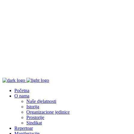
Početna
O nama
Naše djelatnosti
Istorija
Organizacione jedinice
Prostorije
Sindikat
Repertoar
Manifestacije