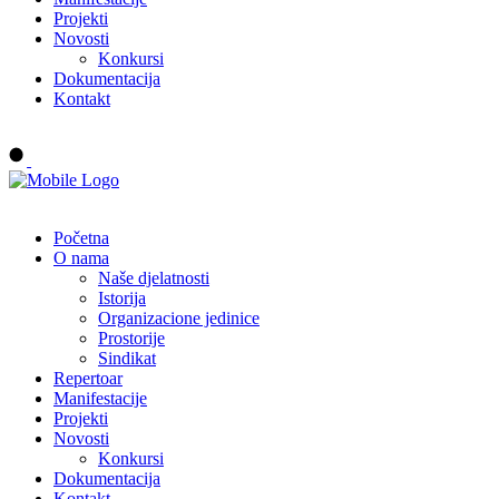
Projekti
Novosti
Konkursi
Dokumentacija
Kontakt
Buy tickets
Početna
O nama
Naše djelatnosti
Istorija
Organizacione jedinice
Prostorije
Sindikat
Repertoar
Manifestacije
Projekti
Novosti
Konkursi
Dokumentacija
Kontakt