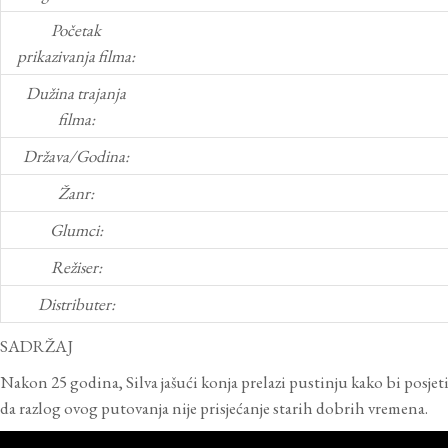
Početak
prikazivanja filma:
Dužina trajanja
filma:
Država/Godina:
Žanr:
Glumci:
Režiser:
Distributer:
SADRŽAJ
Nakon 25 godina, Silva jašući konja prelazi pustinju kako bi posjetio 
da razlog ovog putovanja nije prisjećanje starih dobrih vremena.