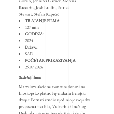
Corrin
,
Jennifer Garner
,
Morena
Baccarin
,
Josh Brolin
,
Patrick
Stewart
,
Stefan Kapičić
TRAJANJE FILMA:
127 min
GODINA:
2024
Država:
SAD
POČETAK PRIKAZIVANJA:
25.07.2024
Sadržaj filma:
Marvelova akciona avantura donosi na
bioskopsko platno legendarni herojski
dvojac. Poznati studio ujedinio je svoja dva
prepoznatljiva lika, Vulverina i bučnog
Dedpula, čiji se putevi ukrštaju kako bi