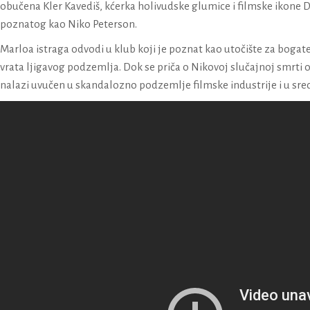
obučena Kler Kavediš, kćerka holivudske glumice i filmske ikone D
poznatog kao Niko Peterson.
Marloa istraga odvodi u klub koji je poznat kao utočište za bogat
vrata ljigavog podzemlja. Dok se priča o Nikovoj slučajnoj smrti od
nalazi uvučen u skandalozno podzemlje filmske industrije i u sr