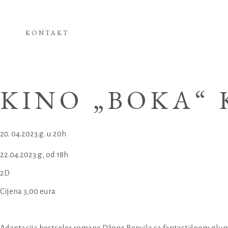
KONTAKT
KINO „BOKA“
04.2023.g. u 20h
22.04.2023.g, od 18h
2D
Cijena 3,00 eura
Adaptacija bestseler romana Džona Benvila sa fantastičnom glum