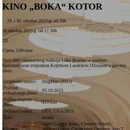
KINO „BOKA“ KOTOR
i 30. oktobar 2023.g. od 20h
31.oktobar 2023.g. od 17.30h
2D
Cijena 3,00 eura
Novi film vizionarskog reditelja Luka Besona sa mladom
harizmatičnom zvijezdom Kejlebom Landrijem Džonsom u glavnoj
ulozi.
Originalni naslov:
DogMan (2023)
Početak
05.10.2023
prikazivanja filma:
Dužina trajanja
113 min
filma:
Država/Godina:
FRA, USA/2023
Žanr:
drama
Caleb Landry Jones, Clemens Schick,
Glumci:
Michael Garza, Christopher Denham, Jojo T.