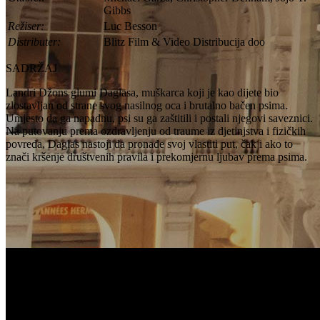
Gibbs
Režiser:
Luc Besson
Distributer:
Blitz Film & Video Distribucija doo
SADRŽAJ
Landri Džons glumi Daglasa, muškarca koji je kao dijete bio
zlostavljan od strane svog nasilnog oca i brutalno bačen psima.
Umjesto da ga napadnu, psi su ga zaštitili i postali njegovi saveznici.
Na putovanju prema ozdravljenju od traume iz djetinjstva i fizičkih
povreda, Daglas nastoji da pronađe svoj vlastiti put, čak i ako to
znači kršenje društvenih pravila i prekomjernu ljubav prema psima.
FILM DOGMAN