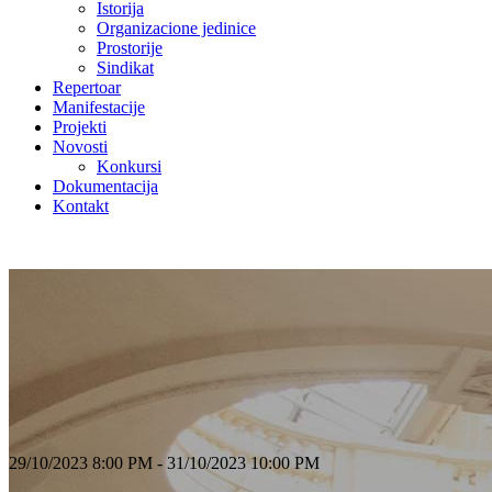
Istorija
Organizacione jedinice
Prostorije
Sindikat
Repertoar
Manifestacije
Projekti
Novosti
Konkursi
Dokumentacija
Kontakt
29/10/2023 8:00 PM - 31/10/2023 10:00 PM