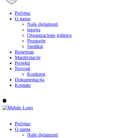
Početna
O nama
Naše djelatnosti
Istorija
Organizacione jedinice
Prostorije
Sindikat
Repertoar
Manifestacije
Projekti
Novosti
Konkursi
Dokumentacija
Kontakt
Buy tickets
Početna
O nama
Naše djelatnosti