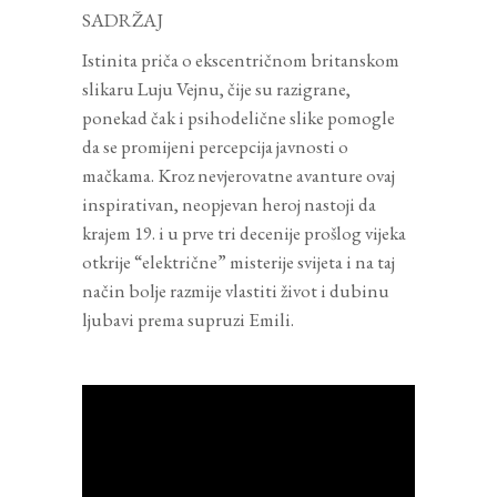
SADRŽAJ
Istinita priča o ekscentričnom britanskom
slikaru Luju Vejnu, čije su razigrane,
ponekad čak i psihodelične slike pomogle
da se promijeni percepcija javnosti o
mačkama. Kroz nevjerovatne avanture ovaj
inspirativan, neopjevan heroj nastoji da
krajem 19. i u prve tri decenije prošlog vijeka
otkrije “električne” misterije svijeta i na taj
način bolje razmije vlastiti život i dubinu
ljubavi prema supruzi Emili.