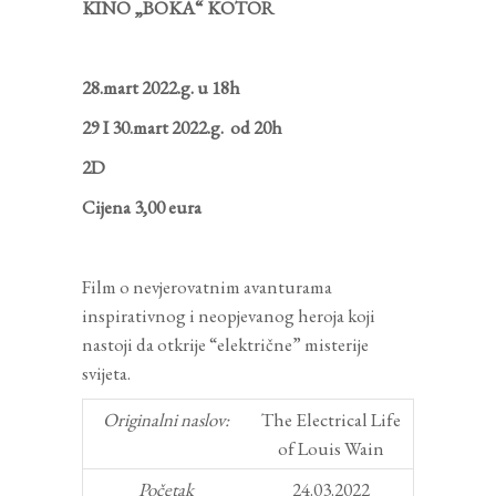
KINO „BOKA“ KOTOR
28.mart 2022.g. u 18h
29 I 30.mart 2022.g. od 20h
2D
Cijena 3,00 eura
Film o nevjerovatnim avanturama
inspirativnog i neopjevanog heroja koji
nastoji da otkrije “električne” misterije
svijeta.
Originalni naslov:
The Electrical Life
of Louis Wain
Početak
24.03.2022