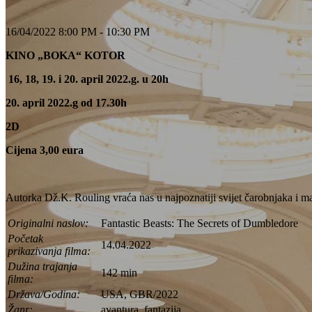
16/04/2022 8:00 PM - 10:30 PM
KINO „BOKA“ KOTOR
16, 18, 19. i 20. april 2022.g. u 20h
20. april 2022.g od 17.30h
2D
Cijena 3,00 eura
Autorka Dž.K. Rouling vraća nas u najpoznatiji svijet čarobnjaka i m
Originalni naslov:
Fantastic Beasts: The Secrets of Dumbledore
Početak
14.04.2022
prikazivanja filma:
Dužina trajanja
142 min
filma:
Država/Godina:
USA, GBR/2022
Žanr:
avantura, fantazija